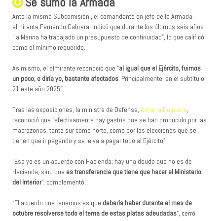
Se sumó la Armada​
Ante la misma Subcomisión , el comandante en jefe de la Armada,
almirante Fernando Cabrera, indicó que durante los últimos seis años
“la Marina ha trabajado un presupuesto de continuidad”, lo que calificó
como el mínimo requerido.
Asimismo, el almirante reconoció que “
al igual que el Ejército, fuimos
un poco, o diría yo, bastante afectados
. Principalmente, en el subtítulo
21 este año 2025″.
Tras las exposiciones, la ministra de Defensa,
Adriana Delpiano
,
reconoció que “efectivamente hay gastos que se han producido por las
macrozonas, tanto sur como norte, como por las elecciones que se
tienen que ir pagando y se le va a pagar todo al Ejército”.
“Eso ya es un acuerdo con Hacienda; hay una deuda que no es de
Hacienda, sino que
es transferencia que tiene que hacer el Ministerio
del Interior
“, complementó.
“El acuerdo que tenemos es que
debería haber durante el mes de
octubre resolverse todo el tema de estas platas adeudadas
“, cerró.