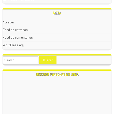
META
Acceder
Feed de entradas
Feed de comentarios
WordPress.org
WOLFPACK
01/02/2024
SEAN TODOS BIENVENIDOS A
PATAGONIAREBELDE.CL
; POR
FAVOR , SI TIENES APORTES HISTORICOS DE LA ZONA O
ALGO ACTUAL QUE SE CONSIDERE IMPORTANTE PARA LA
DISCORD PERSONAS EN LINEA
PATAGONIA , ESCRIBIR A nwohitman316@
yandex.com
; EN
ESTE SITIO WEB SE RECONOCEN LOS APORTES ANONIMOS
O CON NOMBRE .
1:24 AM
WOLFPACK
01/16/2024
NAVEGANTE DE ESTA PAGINA POR EL MOMENTO TUVE QUE
SUPRIMIR LA FUNCION DEL CHAT CON EL QUE LES ESCRIBO