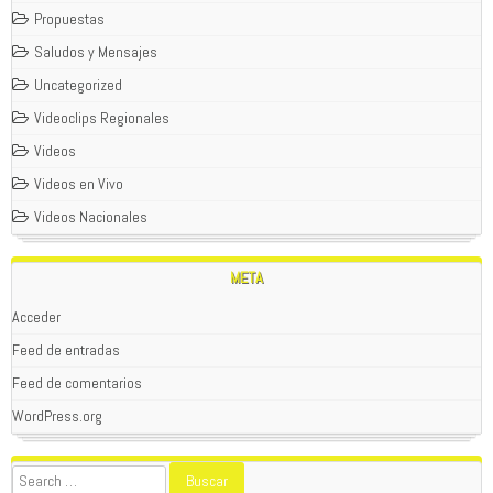
Propuestas
Saludos y Mensajes
Uncategorized
Videoclips Regionales
Videos
Videos en Vivo
Videos Nacionales
META
Acceder
Feed de entradas
Feed de comentarios
WordPress.org
WOLFPACK
01/02/2024
SEAN TODOS BIENVENIDOS A
PATAGONIAREBELDE.CL
; POR