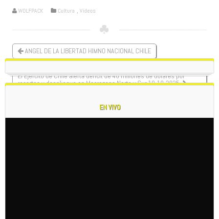
WOLFPACK
Cultura
,
Videos
ANGEL DE LA LIBERTAD HIMNO NACIONAL CHILE
El Ejército de Chile alerta déficit de 40 millones de dólares por
recortes y despliegue en Macrozona Norte y Sur 10-10-2025
EN VIVO