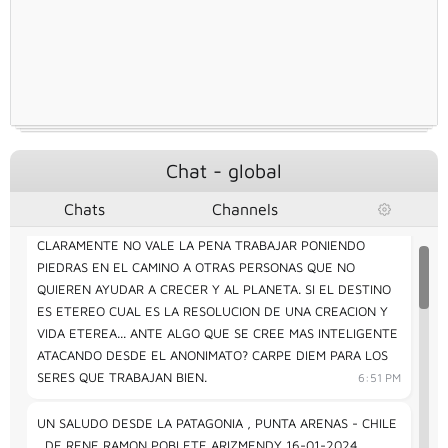
CULTURA NO ES ALGO DE DINERO O TRADICION DE FAMILIAS
CON NOMBRE O DINERO
6:50 PM
LAS MALAS ARTES VIENEN DE DONDE MENOS LO ESPERAS ,
PERO EN ESTOS TIEMPOS LAS SEÑALES DE INTERNET ,
CIRCULAN POR EL UNIVERSO,ENTONCES ¿CUANTO VALE LA
HONESTIDAD? PARA UN PLANETA QUE ES UN TEATRO ANTE
LAS ESTRELLAS Y OTRAS ESPECIES?
6:50 PM
Chat - global
Chats
Channels
CLARAMENTE NO VALE LA PENA TRABAJAR PONIENDO
PIEDRAS EN EL CAMINO A OTRAS PERSONAS QUE NO
QUIEREN AYUDAR A CRECER Y AL PLANETA. SI EL DESTINO
ES ETEREO CUAL ES LA RESOLUCION DE UNA CREACION Y
VIDA ETEREA... ANTE ALGO QUE SE CREE MAS INTELIGENTE
ATACANDO DESDE EL ANONIMATO? CARPE DIEM PARA LOS
SERES QUE TRABAJAN BIEN.
6:51 PM
UN SALUDO DESDE LA PATAGONIA , PUNTA ARENAS - CHILE
, DE RENE RAMON POBLETE ARIZMENDY 16-01-2024
6:52 PM