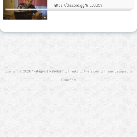
https://discord.gg/bTJJQU5V
Copyright © 2026
"Patagonia Rebelde"
.
&
Thanks to
Alvele.com
&
Theme designed by
Dinozoom