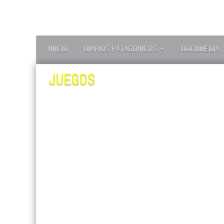
Ir
al
contenido
INICIO
DIARIOS PATAGONICOS
DOCUMEDIA
EL FORTIN DEL
ESTRECHO – CL
JUEGOS
EL MAGALLANEWS –
CL
EL MAGALLANICO –
CL
EL PINGÜINO – CL
ITV PATAGONIA – CL
LA PRENSA
AUSTRAL – CL
OVEJERO NOTICIAS
– CL
PORTAL NATALES –