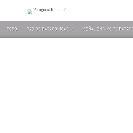
FORO
RADIOS PATAGONICAS
SEÑAL EN VIVO TV PATAG
EL PINGÜINO RADIO
AUDITORIO TV –
– CL
CANAL UMAG
ESTILO FM – CL
CANAL 2 DE
USHUAIA – ARG
FARAONICA RADIO –
CL
CANAL 24/7
NEUQUEN – ARG
RADIO FUEGUINA –
ARG
CANAL SUR
PATAGONIA (AYSEN)
– CL
RADIO
CORPORACION – CL
CANAL 7 NEUQUEN
– ARG
RADIO
MAGALLANES – CL
CANAL 10 DE
GENERAL ROCA –
RADIO NATALES –
ARG
CL