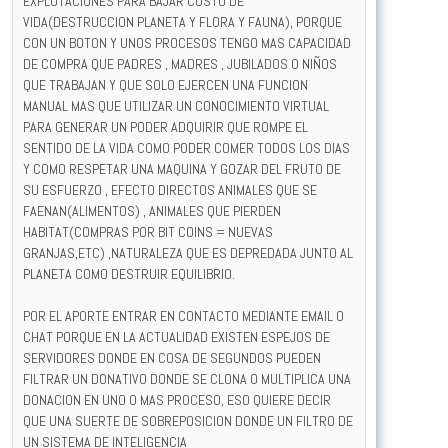
EXPLOTACIONES PARA BAJAR COSTO DE
VIDA(DESTRUCCION PLANETA Y FLORA Y FAUNA), PORQUE
CON UN BOTON Y UNOS PROCESOS TENGO MAS CAPACIDAD
DE COMPRA QUE PADRES , MADRES , JUBILADOS O NIÑOS
QUE TRABAJAN Y QUE SOLO EJERCEN UNA FUNCION
MANUAL MAS QUE UTILIZAR UN CONOCIMIENTO VIRTUAL
PARA GENERAR UN PODER ADQUIRIR QUE ROMPE EL
SENTIDO DE LA VIDA COMO PODER COMER TODOS LOS DIAS
Y COMO RESPETAR UNA MAQUINA Y GOZAR DEL FRUTO DE
SU ESFUERZO , EFECTO DIRECTOS ANIMALES QUE SE
FAENAN(ALIMENTOS) , ANIMALES QUE PIERDEN
HABITAT(COMPRAS POR BIT COINS = NUEVAS
GRANJAS,ETC) ,NATURALEZA QUE ES DEPREDADA JUNTO AL
PLANETA COMO DESTRUIR EQUILIBRIO.
POR EL APORTE ENTRAR EN CONTACTO MEDIANTE EMAIL O
CHAT PORQUE EN LA ACTUALIDAD EXISTEN ESPEJOS DE
SERVIDORES DONDE EN COSA DE SEGUNDOS PUEDEN
FILTRAR UN DONATIVO DONDE SE CLONA O MULTIPLICA UNA
DONACION EN UNO O MAS PROCESO, ESO QUIERE DECIR
QUE UNA SUERTE DE SOBREPOSICION DONDE UN FILTRO DE
UN SISTEMA DE INTELIGENCIA