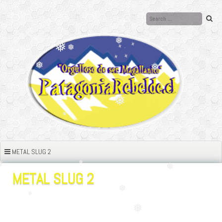
Ir
al
❅
contenido
❅
❅
❅
❅
❅
❅
❅
❅
❅
METAL SLUG 2
❅
❅
METAL SLUG 2
❅
❅
❅
❅
❅