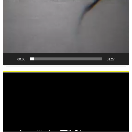
00:00
01:27
Reproductor
de
vídeo