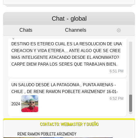
QUE ES UN TEATRO ANTE LAS ESTRELLAS Y OTRAS
ESPECIES?
6:50 PM
Chat - global
CLARAMENTE NO VALE LA PENA TRABAJAR PONIENDO
Chats
Channels
PIEDRAS EN EL CAMINO A OTRAS PERSONAS QUE NO
QUIEREN AYUDAR A CRECER Y AL PLANETA. SI EL
DESTINO ES ETEREO CUAL ES LA RESOLUCION DE UNA
CREACION Y VIDA ETEREA... ANTE ALGO QUE SE CREE
MAS INTELIGENTE ATACANDO DESDE EL ANONIMATO?
CARPE DIEM PARA LOS SERES QUE TRABAJAN BIEN.
6:51 PM
UN SALUDO DESDE LA PATAGONIA , PUNTA ARENAS -
CHILE , DE RENE RAMON POBLETE ARIZMENDY 16-01-
6:52 PM
2024
CONTACTO: WEBMASTER Y DUEÑO
RENE RAMON POBLETE ARIZMENDY