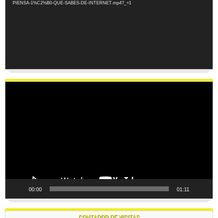
PIENSA-1%C2%B0-QUE-SABES-DE-INTERNET.mp4?_=1
Reproductor
de
vídeo
00:00
01:11
CONTADOR DE VISITAS