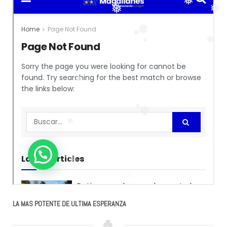
❅
❅
❅
❅
❅
❅
❅
❅
❅
❅
❅
❅
❅
LA MAS POTENTE DE ULTIMA ESPERANZA