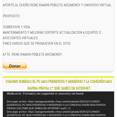
APORTE AL DUEÑO RENE RAMON POBLETE ARIZMENDY Y UNIVERSO VIRTUAL
PROPOSITO:
SOBREVIVIR Y VIDA
MANTENIMIENTO Y MEJORAR SOPORTE ACTUALIZACION A EQUIPOS O
ASISTENTES VIRTUALES
FINES VARIOS QUE SE PROMUEVEN EN EL SITIO
ATTE: RENE RAMON POBLETE ARIZMENDY
CUANDO QUIERAS EL PC MAS PODEROSO Y MODERNO Y LA CONEXIÓN MAS
RAPIDA PIENSA 1° QUE SABES DE INTERNET
Reproductor
Media error: Format(s) not supported or source(s) not found
de
Descargar archivo: https://patagoniarebelde.cl/wp-content/uploads/2024/11/CUANDO-
vídeo
QUIERAS-EL-PC-MAS-PODEROSO-Y-MODERNO-Y-LA-CONEXI%C3%93N-MAS-RAPIDA-
PIENSA-1%C2%B0-QUE-SABES-DE-INTERNET.mp4?_=1
Descargar archivo: https://patagoniarebelde.cl/wp-content/uploads/2024/11/CUANDO-
QUIERAS-EL-PC-MAS-PODEROSO-Y-MODERNO-Y-LA-CONEXI%C3%93N-MAS-RAPIDA-