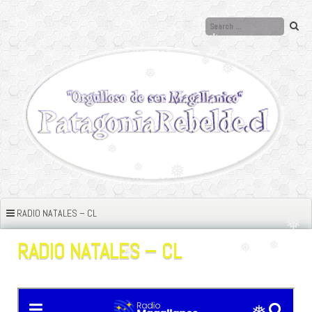
❅
Ir
al
❅
contenido
❅
❅
❅
❅
❅
❅
❅
❅
❅
❅
❅
RADIO NATALES – CL
❅
RADIO NATALES – CL
❅
❅
❅