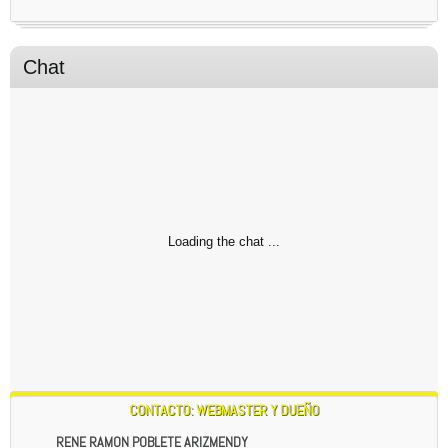
INTERNET , CIRCULAN POR EL UNIVERSO,ENTONCES
¿CUANTO VALE LA HONESTIDAD? PARA UN PLANETA
QUE ES UN TEATRO ANTE LAS ESTRELLAS Y OTRAS
Chat - global
ESPECIES?
6:50 PM
Chats
Channels
CLARAMENTE NO VALE LA PENA TRABAJAR PONIENDO
PIEDRAS EN EL CAMINO A OTRAS PERSONAS QUE NO
QUIEREN AYUDAR A CRECER Y AL PLANETA. SI EL
DESTINO ES ETEREO CUAL ES LA RESOLUCION DE UNA
CREACION Y VIDA ETEREA... ANTE ALGO QUE SE CREE
MAS INTELIGENTE ATACANDO DESDE EL ANONIMATO?
CARPE DIEM PARA LOS SERES QUE TRABAJAN BIEN.
6:51 PM
UN SALUDO DESDE LA PATAGONIA , PUNTA ARENAS -
CHILE , DE RENE RAMON POBLETE ARIZMENDY 16-01-
2024
6:52 PM
CONTACTO: WEBMASTER Y DUEÑO
RENE RAMON POBLETE ARIZMENDY