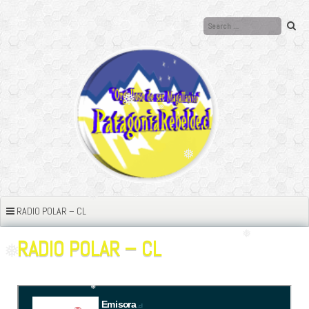
Ir
❅
al
contenido
❅
❅
❅
❅
❅
❅
❅
RADIO POLAR – CL
❅
❅
❅
❅
❅
❅
RADIO POLAR – CL
❅
❅