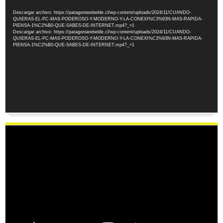
de
Descargar archivo: https://patagoniarebelde.cl/wp-content/uploads/2024/11/CUANDO-
vídeo
QUIERAS-EL-PC-MAS-PODEROSO-Y-MODERNO-Y-LA-CONEXI%C3%93N-MAS-RAPIDA-
PIENSA-1%C2%B0-QUE-SABES-DE-INTERNET.mp4?_=1
Descargar archivo: https://patagoniarebelde.cl/wp-content/uploads/2024/11/CUANDO-
QUIERAS-EL-PC-MAS-PODEROSO-Y-MODERNO-Y-LA-CONEXI%C3%93N-MAS-RAPIDA-
PIENSA-1%C2%B0-QUE-SABES-DE-INTERNET.mp4?_=1
Reproductor
de
vídeo