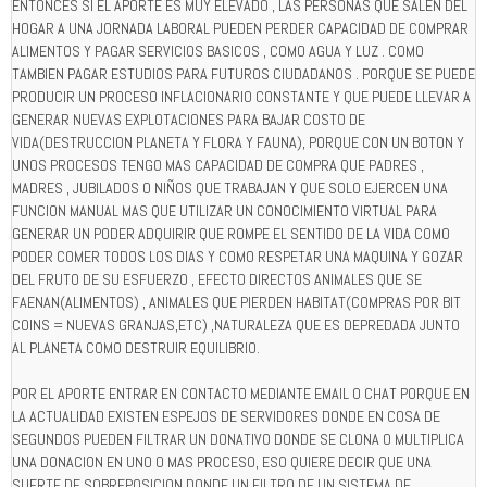
ENTONCES SI EL APORTE ES MUY ELEVADO , LAS PERSONAS QUE SALEN DEL
HOGAR A UNA JORNADA LABORAL PUEDEN PERDER CAPACIDAD DE COMPRAR
ALIMENTOS Y PAGAR SERVICIOS BASICOS , COMO AGUA Y LUZ . COMO
TAMBIEN PAGAR ESTUDIOS PARA FUTUROS CIUDADANOS . PORQUE SE PUEDE
PRODUCIR UN PROCESO INFLACIONARIO CONSTANTE Y QUE PUEDE LLEVAR A
GENERAR NUEVAS EXPLOTACIONES PARA BAJAR COSTO DE
VIDA(DESTRUCCION PLANETA Y FLORA Y FAUNA), PORQUE CON UN BOTON Y
UNOS PROCESOS TENGO MAS CAPACIDAD DE COMPRA QUE PADRES ,
MADRES , JUBILADOS O NIÑOS QUE TRABAJAN Y QUE SOLO EJERCEN UNA
FUNCION MANUAL MAS QUE UTILIZAR UN CONOCIMIENTO VIRTUAL PARA
GENERAR UN PODER ADQUIRIR QUE ROMPE EL SENTIDO DE LA VIDA COMO
PODER COMER TODOS LOS DIAS Y COMO RESPETAR UNA MAQUINA Y GOZAR
DEL FRUTO DE SU ESFUERZO , EFECTO DIRECTOS ANIMALES QUE SE
FAENAN(ALIMENTOS) , ANIMALES QUE PIERDEN HABITAT(COMPRAS POR BIT
COINS = NUEVAS GRANJAS,ETC) ,NATURALEZA QUE ES DEPREDADA JUNTO
AL PLANETA COMO DESTRUIR EQUILIBRIO.
POR EL APORTE ENTRAR EN CONTACTO MEDIANTE EMAIL O CHAT PORQUE EN
LA ACTUALIDAD EXISTEN ESPEJOS DE SERVIDORES DONDE EN COSA DE
SEGUNDOS PUEDEN FILTRAR UN DONATIVO DONDE SE CLONA O MULTIPLICA
UNA DONACION EN UNO O MAS PROCESO, ESO QUIERE DECIR QUE UNA
SUERTE DE SOBREPOSICION DONDE UN FILTRO DE UN SISTEMA DE