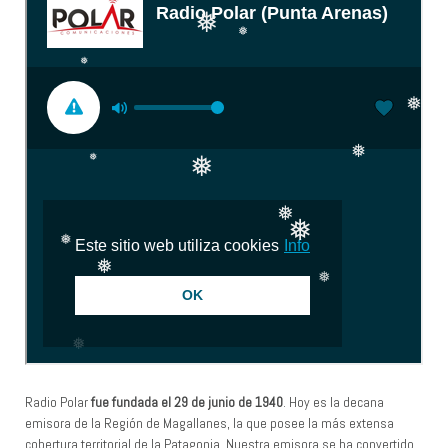
❅
❅
❅
❅
❅
❅
❅
❅
❅
❅
❅
❅
❅
Radio Polar
fue fundada el 29 de junio de 1940
. Hoy es la decana
emisora de la Región de Magallanes, la que posee la más extensa
cobertura territorial de la Patagonia. Nuestra emisora se ha convertido