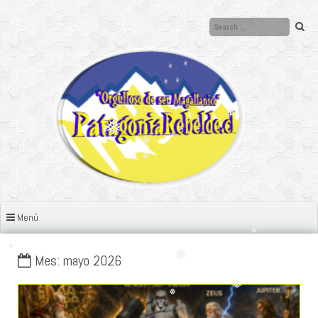
Ir
al
❅
contenido
❅
❅
❅
❅
❅
❅
❅
❅
Menú
❅
❅
❅
Mes: mayo 2026
❅
❅
❅
❅
❅