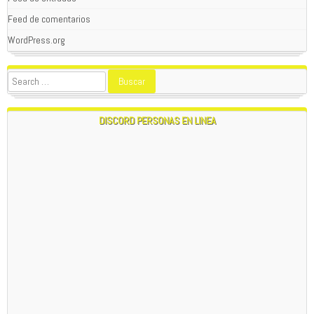
Feed de comentarios
SEAN TODOS BIENVENIDOS A
PATAGONIAREBELDE.CL
;
POR FAVOR , SI TIENES APORTES HISTORICOS DE LA
WordPress.org
ZONA O ALGO ACTUAL QUE SE CONSIDERE
IMPORTANTE PARA LA PATAGONIA , ESCRIBIR A
nwohitman316@
yandex.com
; EN ESTE SITIO WEB SE
RECONOCEN LOS APORTES ANONIMOS O CON NOMBRE
.
1:24 AM
DISCORD PERSONAS EN LINEA
WOLFPACK
01/16/2024
NAVEGANTE DE ESTA PAGINA POR EL MOMENTO TUVE
QUE SUPRIMIR LA FUNCION DEL CHAT CON EL QUE LES
ESCRIBO ,PERO EXISTEN 2 MANERAS DE ENTRAR EN
CONTACTO UNA E**l EMAIL O EL CHAT EN VIVO , NO
TENGO TIEMPO PARA MODERAR 24/7 LA DESTRUCCION
CONTINUA DE CONTENIDO Y NOMBRE DEL DUEÑO Y
WEBMASTER OSEA YO ...
6:49 PM
EL TIEMPO EMPLEADO EN BORRAR CONTINUAMENTE
MENSAJES PUESTOS COMO SI FUESE YO. ME AH