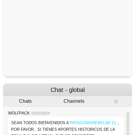
PERJUDICADO EN CREAR CONTENIDO. NO SE PUEDE
CREAR ALGO PARA COMPARTIR SIN ESTAR SIENDO
RESPONSABLE EN LOS AÑOS 90 EXISTIA CULTURA, HOY
NO ; Y LA CULTURA NO ES ALGO DE DINERO O
TRADICION DE FAMILIAS CON NOMBRE O DINERO
6:50 PM
LAS MALAS ARTES VIENEN DE DONDE MENOS LO
ESPERAS , PERO EN ESTOS TIEMPOS LAS SEÑALES DE
INTERNET , CIRCULAN POR EL UNIVERSO,ENTONCES
¿CUANTO VALE LA HONESTIDAD? PARA UN PLANETA
QUE ES UN TEATRO ANTE LAS ESTRELLAS Y OTRAS
ESPECIES?
6:50 PM
Chat - global
CLARAMENTE NO VALE LA PENA TRABAJAR PONIENDO
Chats
Channels
PIEDRAS EN EL CAMINO A OTRAS PERSONAS QUE NO
QUIEREN AYUDAR A CRECER Y AL PLANETA. SI EL
DESTINO ES ETEREO CUAL ES LA RESOLUCION DE UNA
CREACION Y VIDA ETEREA... ANTE ALGO QUE SE CREE
MAS INTELIGENTE ATACANDO DESDE EL ANONIMATO?
CARPE DIEM PARA LOS SERES QUE TRABAJAN BIEN.