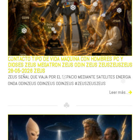
❅
❅
❅
❅
❅
❅
❅
❅
❅
❅
CONTACTO TIPO DE VIDA MAQUINA CON HOMBRES PC Y
DIOSES ZEUS MEGATRON ZEUS ODIN ZEUS ZEUSZEUSZEUS
28-05-2026 ZEUS
ZEUS SEÑAL QUE VIAJA POR EL ESPACIO MEDIANTE SATELITES ENERGIA
❅
ONDA ODINZEUS ODINZEUS ODINZEUS #ZEUSZEUSZEUS
❅
Leer más...
❅