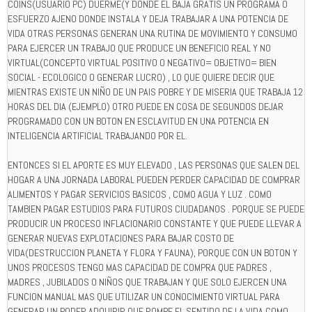
COINS(USUARIO PC) DUERME(Y DONDE EL BAJA GRATIS UN PROGRAMA O
ESFUERZO AJENO DONDE INSTALA Y DEJA TRABAJAR A UNA POTENCIA DE
VIDA OTRAS PERSONAS GENERAN UNA RUTINA DE MOVIMIENTO Y CONSUMO
PARA EJERCER UN TRABAJO QUE PRODUCE UN BENEFICIO REAL Y NO
VIRTUAL(CONCEPTO VIRTUAL POSITIVO O NEGATIVO= OBJETIVO= BIEN
SOCIAL - ECOLOGICO O GENERAR LUCRO) , LO QUE QUIERE DECIR QUE
MIENTRAS EXISTE UN NIÑO DE UN PAIS POBRE Y DE MISERIA QUE TRABAJA 12
HORAS DEL DIA (EJEMPLO) OTRO PUEDE EN COSA DE SEGUNDOS DEJAR
PROGRAMADO CON UN BOTON EN ESCLAVITUD EN UNA POTENCIA EN
INTELIGENCIA ARTIFICIAL TRABAJANDO POR EL.
ENTONCES SI EL APORTE ES MUY ELEVADO , LAS PERSONAS QUE SALEN DEL
HOGAR A UNA JORNADA LABORAL PUEDEN PERDER CAPACIDAD DE COMPRAR
ALIMENTOS Y PAGAR SERVICIOS BASICOS , COMO AGUA Y LUZ . COMO
TAMBIEN PAGAR ESTUDIOS PARA FUTUROS CIUDADANOS . PORQUE SE PUEDE
PRODUCIR UN PROCESO INFLACIONARIO CONSTANTE Y QUE PUEDE LLEVAR A
GENERAR NUEVAS EXPLOTACIONES PARA BAJAR COSTO DE
VIDA(DESTRUCCION PLANETA Y FLORA Y FAUNA), PORQUE CON UN BOTON Y
UNOS PROCESOS TENGO MAS CAPACIDAD DE COMPRA QUE PADRES ,
MADRES , JUBILADOS O NIÑOS QUE TRABAJAN Y QUE SOLO EJERCEN UNA
FUNCION MANUAL MAS QUE UTILIZAR UN CONOCIMIENTO VIRTUAL PARA
GENERAR UN PODER ADQUIRIR QUE ROMPE EL SENTIDO DE LA VIDA COMO