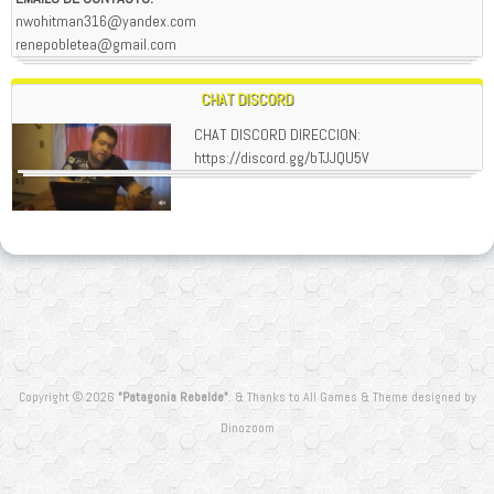
nwohitman316@yandex.com
renepobletea@gmail.com
CHAT DISCORD
CHAT DISCORD DIRECCION:
https://discord.gg/bTJJQU5V
Copyright © 2026
"Patagonia Rebelde"
.
&
Thanks to
All Games
&
Theme designed by
Dinozoom