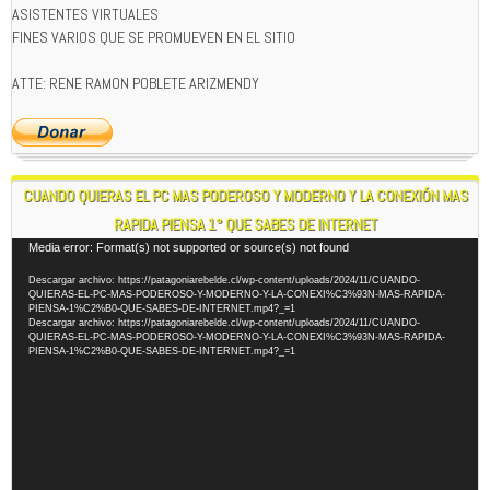
ASISTENTES VIRTUALES
FINES VARIOS QUE SE PROMUEVEN EN EL SITIO
ATTE: RENE RAMON POBLETE ARIZMENDY
CUANDO QUIERAS EL PC MAS PODEROSO Y MODERNO Y LA CONEXIÓN MAS
RAPIDA PIENSA 1° QUE SABES DE INTERNET
Reproductor
Media error: Format(s) not supported or source(s) not found
de
Descargar archivo: https://patagoniarebelde.cl/wp-content/uploads/2024/11/CUANDO-
vídeo
QUIERAS-EL-PC-MAS-PODEROSO-Y-MODERNO-Y-LA-CONEXI%C3%93N-MAS-RAPIDA-
PIENSA-1%C2%B0-QUE-SABES-DE-INTERNET.mp4?_=1
Descargar archivo: https://patagoniarebelde.cl/wp-content/uploads/2024/11/CUANDO-
QUIERAS-EL-PC-MAS-PODEROSO-Y-MODERNO-Y-LA-CONEXI%C3%93N-MAS-RAPIDA-
PIENSA-1%C2%B0-QUE-SABES-DE-INTERNET.mp4?_=1