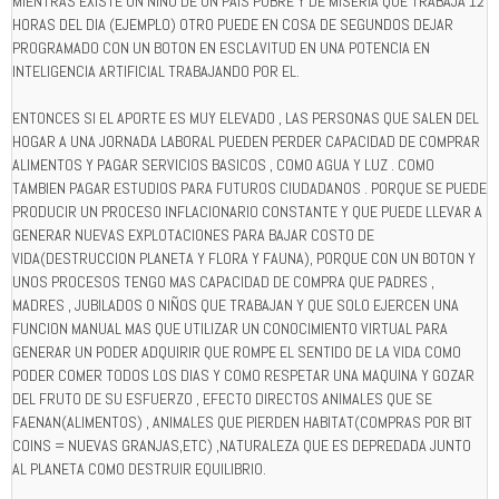
MIENTRAS EXISTE UN NIÑO DE UN PAIS POBRE Y DE MISERIA QUE TRABAJA 12
HORAS DEL DIA (EJEMPLO) OTRO PUEDE EN COSA DE SEGUNDOS DEJAR
PROGRAMADO CON UN BOTON EN ESCLAVITUD EN UNA POTENCIA EN
INTELIGENCIA ARTIFICIAL TRABAJANDO POR EL.
ENTONCES SI EL APORTE ES MUY ELEVADO , LAS PERSONAS QUE SALEN DEL
HOGAR A UNA JORNADA LABORAL PUEDEN PERDER CAPACIDAD DE COMPRAR
ALIMENTOS Y PAGAR SERVICIOS BASICOS , COMO AGUA Y LUZ . COMO
TAMBIEN PAGAR ESTUDIOS PARA FUTUROS CIUDADANOS . PORQUE SE PUEDE
PRODUCIR UN PROCESO INFLACIONARIO CONSTANTE Y QUE PUEDE LLEVAR A
GENERAR NUEVAS EXPLOTACIONES PARA BAJAR COSTO DE
VIDA(DESTRUCCION PLANETA Y FLORA Y FAUNA), PORQUE CON UN BOTON Y
UNOS PROCESOS TENGO MAS CAPACIDAD DE COMPRA QUE PADRES ,
MADRES , JUBILADOS O NIÑOS QUE TRABAJAN Y QUE SOLO EJERCEN UNA
FUNCION MANUAL MAS QUE UTILIZAR UN CONOCIMIENTO VIRTUAL PARA
GENERAR UN PODER ADQUIRIR QUE ROMPE EL SENTIDO DE LA VIDA COMO
PODER COMER TODOS LOS DIAS Y COMO RESPETAR UNA MAQUINA Y GOZAR
DEL FRUTO DE SU ESFUERZO , EFECTO DIRECTOS ANIMALES QUE SE
FAENAN(ALIMENTOS) , ANIMALES QUE PIERDEN HABITAT(COMPRAS POR BIT
COINS = NUEVAS GRANJAS,ETC) ,NATURALEZA QUE ES DEPREDADA JUNTO
AL PLANETA COMO DESTRUIR EQUILIBRIO.