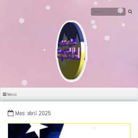
Ir
al
❅
contenido
❅
❅
❅
❅
❅
❅
❅
❅
❅
❅
❅
❅
❅
❅
❅
Menú
Mes: abril 2025