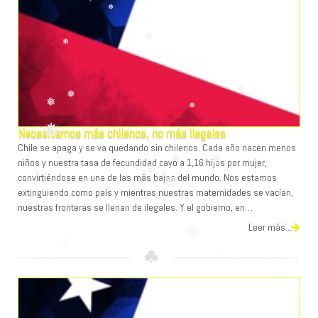
❅
❅
❅
Necesitamos más chilenos, no más ilegales
❅
Chile se apaga y se va quedando sin chilenos. Cada año nacen menos
❅
❅
niños y nuestra tasa de fecundidad cayó a 1,16 hijos por mujer,
❅
❅
convirtiéndose en una de las más bajas del mundo. Nos estamos
❅
extinguiendo como país y mientras nuestras maternidades se vacían,
nuestras fronteras se llenan de ilegales. Y el gobierno, en…
❅
Leer más...
❅
❅
❅