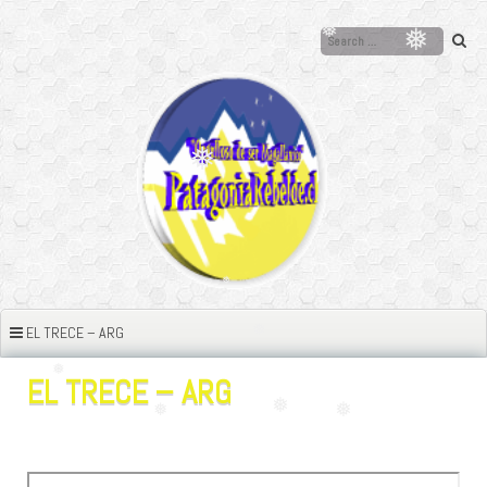
Ir
❅
❅
al
❅
contenido
❅
❅
❅
❅
❅
❅
❅
❅
❅
EL TRECE – ARG
❅
❅
EL TRECE – ARG
❅
❅
❅
❅