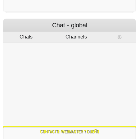
¿CUANTO VALE LA HONESTIDAD? PARA UN PLANETA
QUE ES UN TEATRO ANTE LAS ESTRELLAS Y OTRAS
ESPECIES?
6:50 PM
Chat - global
CLARAMENTE NO VALE LA PENA TRABAJAR PONIENDO
Chats
Channels
PIEDRAS EN EL CAMINO A OTRAS PERSONAS QUE NO
QUIEREN AYUDAR A CRECER Y AL PLANETA. SI EL
DESTINO ES ETEREO CUAL ES LA RESOLUCION DE UNA
CREACION Y VIDA ETEREA... ANTE ALGO QUE SE CREE
MAS INTELIGENTE ATACANDO DESDE EL ANONIMATO?
CARPE DIEM PARA LOS SERES QUE TRABAJAN BIEN.
6:51 PM
UN SALUDO DESDE LA PATAGONIA , PUNTA ARENAS -
CHILE , DE RENE RAMON POBLETE ARIZMENDY 16-01-
6:52 PM
2024
CONTACTO: WEBMASTER Y DUEÑO