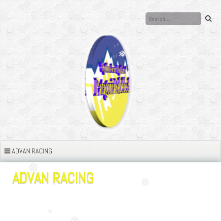
❅
Ir
al
contenido
❅
❅
❅
❅
❅
❅
❅
❅
❅
ADVAN RACING
❅
ADVAN RACING
❅
❅
❅
❅
❅