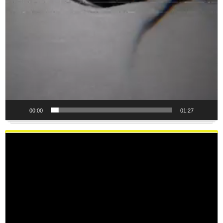
00:00
01:27
Reproductor
de
vídeo