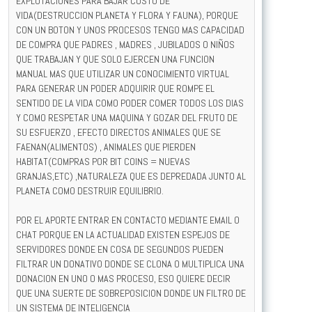
EXPLOTACIONES PARA BAJAR COSTO DE
VIDA(DESTRUCCION PLANETA Y FLORA Y FAUNA), PORQUE
CON UN BOTON Y UNOS PROCESOS TENGO MAS CAPACIDAD
DE COMPRA QUE PADRES , MADRES , JUBILADOS O NIÑOS
QUE TRABAJAN Y QUE SOLO EJERCEN UNA FUNCION
MANUAL MAS QUE UTILIZAR UN CONOCIMIENTO VIRTUAL
PARA GENERAR UN PODER ADQUIRIR QUE ROMPE EL
SENTIDO DE LA VIDA COMO PODER COMER TODOS LOS DIAS
Y COMO RESPETAR UNA MAQUINA Y GOZAR DEL FRUTO DE
SU ESFUERZO , EFECTO DIRECTOS ANIMALES QUE SE
FAENAN(ALIMENTOS) , ANIMALES QUE PIERDEN
HABITAT(COMPRAS POR BIT COINS = NUEVAS
GRANJAS,ETC) ,NATURALEZA QUE ES DEPREDADA JUNTO AL
PLANETA COMO DESTRUIR EQUILIBRIO.
POR EL APORTE ENTRAR EN CONTACTO MEDIANTE EMAIL O
CHAT PORQUE EN LA ACTUALIDAD EXISTEN ESPEJOS DE
SERVIDORES DONDE EN COSA DE SEGUNDOS PUEDEN
FILTRAR UN DONATIVO DONDE SE CLONA O MULTIPLICA UNA
DONACION EN UNO O MAS PROCESO, ESO QUIERE DECIR
QUE UNA SUERTE DE SOBREPOSICION DONDE UN FILTRO DE
UN SISTEMA DE INTELIGENCIA