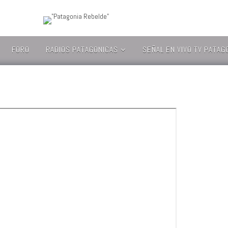
FORO
RADIOS PATAGONICAS
SEÑAL EN VIVO TV PATAG
EL PINGÜINO RADIO
AUDITORIO TV –
– CL
CANAL UMAG
ESTILO FM – CL
CANAL 2 DE
USHUAIA – ARG
FARAONICA RADIO –
CL
CANAL 24/7
NEUQUEN – ARG
RADIO FUEGUINA –
ARG
CANAL SUR
PATAGONIA (AYSEN)
– CL
RADIO
CORPORACION – CL
CANAL 7 NEUQUEN
– ARG
RADIO
MAGALLANES – CL
CANAL 10 DE
GENERAL ROCA –
RADIO NATALES –
ARG
CL