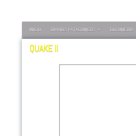
Ir
al
contenido
INICIO
DIARIOS PATAGONICOS
DOCUMEDIA
EL FORTIN DEL
ESTRECHO – CL
QUAKE II
EL MAGALLANEWS –
CL
EL MAGALLANICO –
CL
EL PINGÜINO – CL
ITV PATAGONIA – CL
LA PRENSA
AUSTRAL – CL
OVEJERO NOTICIAS
– CL
PORTAL NATALES –