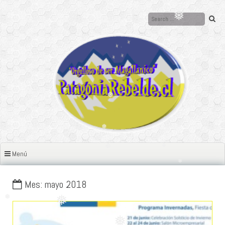
Ir
❅
al
contenido
❅
❅
❅
❅
❅
❅
Menú
❅
❅
Mes: mayo 2018
❅
❅
❅