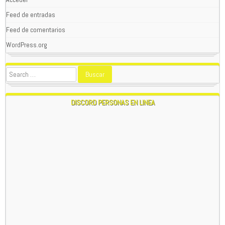
Feed de entradas
Feed de comentarios
WordPress.org
WOLFPACK
01/02/2024
SEAN TODOS BIENVENIDOS A
PATAGONIAREBELDE.CL
; POR
FAVOR , SI TIENES APORTES HISTORICOS DE LA ZONA O
ALGO ACTUAL QUE SE CONSIDERE IMPORTANTE PARA LA
DISCORD PERSONAS EN LINEA
PATAGONIA , ESCRIBIR A nwohitman316@
yandex.com
; EN
ESTE SITIO WEB SE RECONOCEN LOS APORTES ANONIMOS
O CON NOMBRE .
1:24 AM
WOLFPACK
01/16/2024
NAVEGANTE DE ESTA PAGINA POR EL MOMENTO TUVE QUE
SUPRIMIR LA FUNCION DEL CHAT CON EL QUE LES ESCRIBO
,PERO EXISTEN 2 MANERAS DE ENTRAR EN CONTACTO UNA
E**l EMAIL O EL CHAT EN VIVO , NO TENGO TIEMPO PARA
MODERAR 24/7 LA DESTRUCCION CONTINUA DE
CONTENIDO Y NOMBRE DEL DUEÑO Y WEBMASTER OSEA