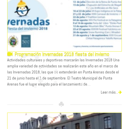
❅
❅
❅
❅
❅
❅
❅
Programación Invernadas 2018 fiesta del invierno
❅
Actividades culturales y deportivas marcarán las Invernadas 2018 Una
amplia variedad de actividades se realizarán este año en el marco de
las Invernadas 2018, las que se extenderán en Punta Arenas desde el
❅
21 de junio hasta el 1 de septiembre. El Teatro Municipal de Punta
Arenas fue el lugar elegido para el lanzamiento de…
❅
❅
❅
❅
Leer más...
❅
❅