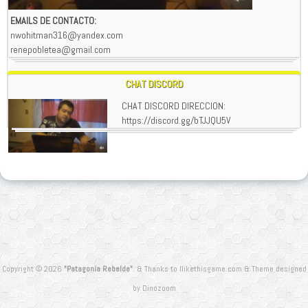
EMAILS DE CONTACTO:
nwohitman316@yandex.com
renepobletea@gmail.com
CHAT DISCORD
CHAT DISCORD DIRECCION:
https://discord.gg/bTJJQU5V
Copyright © 2026
"Patagonia Rebelde"
.
&
Thanks to
Ilikethisgame.com
&
Theme designed
by
Dinozoom