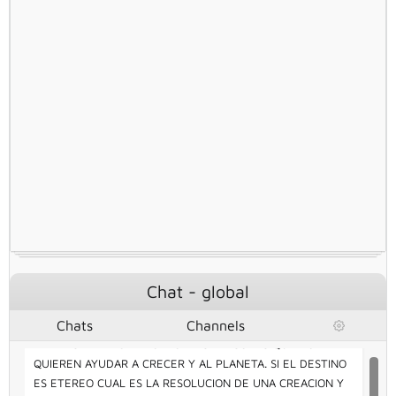
YO ...
6:49 PM
EL TIEMPO EMPLEADO EN BORRAR CONTINUAMENTE
MENSAJES PUESTOS COMO SI FUESE YO. ME AH
PERJUDICADO EN CREAR CONTENIDO. NO SE PUEDE CREAR
ALGO PARA COMPARTIR SIN ESTAR SIENDO RESPONSABLE
EN LOS AÑOS 90 EXISTIA CULTURA, HOY NO ; Y LA
CULTURA NO ES ALGO DE DINERO O TRADICION DE
FAMILIAS CON NOMBRE O DINERO
6:50 PM
LAS MALAS ARTES VIENEN DE DONDE MENOS LO ESPERAS ,
PERO EN ESTOS TIEMPOS LAS SEÑALES DE INTERNET ,
CIRCULAN POR EL UNIVERSO,ENTONCES ¿CUANTO VALE LA
HONESTIDAD? PARA UN PLANETA QUE ES UN TEATRO ANTE
LAS ESTRELLAS Y OTRAS ESPECIES?
6:50 PM
Chat - global
Chats
Channels
CLARAMENTE NO VALE LA PENA TRABAJAR PONIENDO
PIEDRAS EN EL CAMINO A OTRAS PERSONAS QUE NO
QUIEREN AYUDAR A CRECER Y AL PLANETA. SI EL DESTINO
ES ETEREO CUAL ES LA RESOLUCION DE UNA CREACION Y