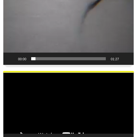
00:00
01:27
Reproductor
de
vídeo