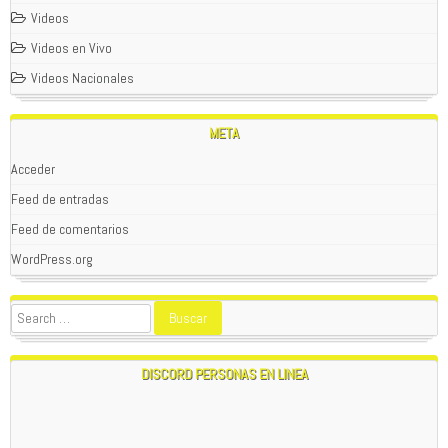
Videos
Videos en Vivo
Videos Nacionales
META
Acceder
Feed de entradas
Feed de comentarios
WOLFPACK
01/02/2024
WordPress.org
SEAN TODOS BIENVENIDOS A
PATAGONIAREBELDE.CL
;
POR FAVOR , SI TIENES APORTES HISTORICOS DE LA
ZONA O ALGO ACTUAL QUE SE CONSIDERE
IMPORTANTE PARA LA PATAGONIA , ESCRIBIR A
nwohitman316@
yandex.com
; EN ESTE SITIO WEB SE
DISCORD PERSONAS EN LINEA
RECONOCEN LOS APORTES ANONIMOS O CON NOMBRE
.
1:24 AM
WOLFPACK
01/16/2024