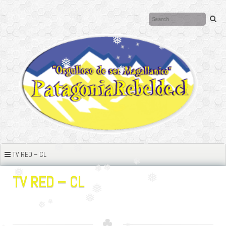
Ir
al
contenido
❅
❅
❅
❅
❅
TV RED – CL
❅
❅
❅
❅
TV RED – CL
❅
❅
❅
❅
❅
❅
❅
❅