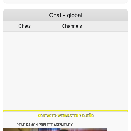
¿CUANTO VALE LA HONESTIDAD? PARA UN PLANETA
QUE ES UN TEATRO ANTE LAS ESTRELLAS Y OTRAS
Chat - global
ESPECIES?
6:50 PM
Chats
Channels
CLARAMENTE NO VALE LA PENA TRABAJAR PONIENDO
PIEDRAS EN EL CAMINO A OTRAS PERSONAS QUE NO
QUIEREN AYUDAR A CRECER Y AL PLANETA. SI EL
DESTINO ES ETEREO CUAL ES LA RESOLUCION DE UNA
CREACION Y VIDA ETEREA... ANTE ALGO QUE SE CREE
MAS INTELIGENTE ATACANDO DESDE EL ANONIMATO?
CARPE DIEM PARA LOS SERES QUE TRABAJAN BIEN.
6:51 PM
UN SALUDO DESDE LA PATAGONIA , PUNTA ARENAS -
CHILE , DE RENE RAMON POBLETE ARIZMENDY 16-01-
6:52 PM
2024
CONTACTO: WEBMASTER Y DUEÑO
RENE RAMON POBLETE ARIZMENDY