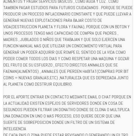
ALIMENTOS Y PAGAR SERVICIOS BASICOS , COMO AGUA Y LUZ . COMO
TAMBIEN PAGAR ESTUDIOS PARA FUTUROS CIUDADANOS . PORQUE SE PUEDE
PRODUCIR UN PROCESO INFLACIONARIO CONSTANTE Y QUE PUEDE LLEVAR A
GENERAR NUEVAS EXPLOTACIONES PARA BAJAR COSTO DE
VIDA(DESTRUCCION PLANETA Y FLORA Y FAUNA), PORQUE CON UN BOTON Y
UNOS PROCESOS TENGO MAS CAPACIDAD DE COMPRA QUE PADRES ,
MADRES , JUBILADOS O NIÑOS QUE TRABAJAN Y QUE SOLO EJERCEN UNA
FUNCION MANUAL MAS QUE UTILIZAR UN CONOCIMIENTO VIRTUAL PARA
GENERAR UN PODER ADQUIRIR QUE ROMPE EL SENTIDO DE LA VIDA COMO
PODER COMER TODOS LOS DIAS Y COMO RESPETAR UNA MAQUINA Y GOZAR
DEL FRUTO DE SU ESFUERZO , EFECTO DIRECTOS ANIMALES QUE SE
FAENAN(ALIMENTOS) , ANIMALES QUE PIERDEN HABITAT(COMPRAS POR BIT
COINS = NUEVAS GRANJAS,ETC) ,NATURALEZA QUE ES DEPREDADA JUNTO
AL PLANETA COMO DESTRUIR EQUILIBRIO.
POR EL APORTE ENTRAR EN CONTACTO MEDIANTE EMAIL O CHAT PORQUE EN
LA ACTUALIDAD EXISTEN ESPEJOS DE SERVIDORES DONDE EN COSA DE
SEGUNDOS PUEDEN FILTRAR UN DONATIVO DONDE SE CLONA O MULTIPLICA
UNA DONACION EN UNO O MAS PROCESO, ESO QUIERE DECIR QUE UNA
SUERTE DE SOBREPOSICION DONDE UN FILTRO DE UN SISTEMA DE
INTELIGENCIA
DE CADA PAIS O ZONA PUEDE ESTAR REVISANDO O GENERANDO UN FILTRO