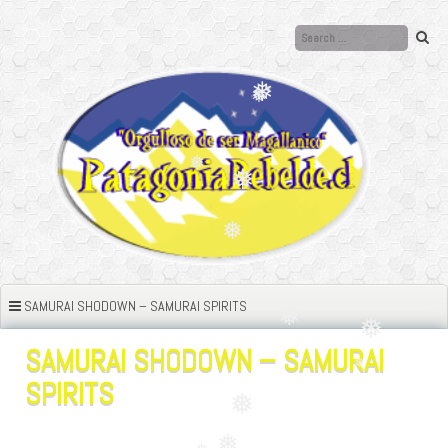
Ir
al
❅
contenido
❅
❅
❅
❅
❅
❅
❅
SAMURAI SHODOWN – SAMURAI SPIRITS
❅
❅
SAMURAI SHODOWN – SAMURAI
SPIRITS
❅