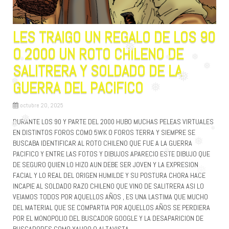
❅
❅
LES TRAIGO UN REGALO DE LOS 90
O 2000 UN ROTO CHILENO DE
❅
SALITRERA Y SOLDADO DE LA
❅
GUERRA DEL PACIFICO
❅
❅
❅
❅
❅
octubre 20, 2025
❅
DURANTE LOS 90 Y PARTE DEL 2000 HUBO MUCHAS PELEAS VIRTUALES
EN DISTINTOS FOROS COMO 5WK O FOROS TERRA Y SIEMPRE SE
❅
BUSCABA IDENTIFICAR AL ROTO CHILENO QUE FUE A LA GUERRA
PACIFICO Y ENTRE LAS FOTOS Y DIBUJOS APARECIO ESTE DIBUJO QUE
❅
❅
❅
DE SEGURO QUIEN LO HIZO AUN DEBE SER JOVEN Y LA EXPRESION
FACIAL Y LO REAL DEL ORIGEN HUMILDE Y SU POSTURA CHORA HACE
❅
INCAPIE AL SOLDADO RAZO CHILENO QUE VINO DE SALITRERA ASI LO
VEIAMOS TODOS POR AQUELLOS AÑOS , ES UNA LASTIMA QUE MUCHO
DEL MATERIAL QUE SE COMPARTIA POR AQUELLOS AÑOS SE PERDIERA
POR EL MONOPOLIO DEL BUSCADOR GOOGLE Y LA DESAPARICION DE
BUSCADORES COMO YAHOO O ALTAVISTA.