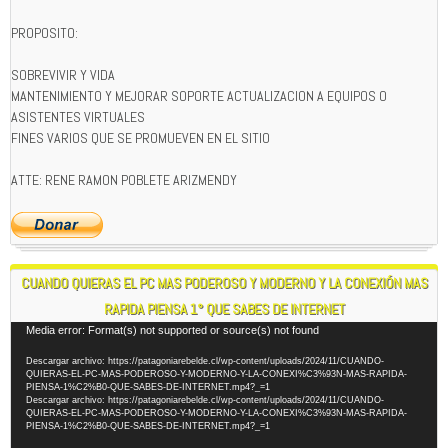
PROPOSITO:
SOBREVIVIR Y VIDA
MANTENIMIENTO Y MEJORAR SOPORTE ACTUALIZACION A EQUIPOS O
ASISTENTES VIRTUALES
FINES VARIOS QUE SE PROMUEVEN EN EL SITIO
ATTE: RENE RAMON POBLETE ARIZMENDY
CUANDO QUIERAS EL PC MAS PODEROSO Y MODERNO Y LA CONEXIÓN MAS
RAPIDA PIENSA 1° QUE SABES DE INTERNET
Reproductor
Media error: Format(s) not supported or source(s) not found
de
Descargar archivo: https://patagoniarebelde.cl/wp-content/uploads/2024/11/CUANDO-
vídeo
QUIERAS-EL-PC-MAS-PODEROSO-Y-MODERNO-Y-LA-CONEXI%C3%93N-MAS-RAPIDA-
PIENSA-1%C2%B0-QUE-SABES-DE-INTERNET.mp4?_=1
Descargar archivo: https://patagoniarebelde.cl/wp-content/uploads/2024/11/CUANDO-
QUIERAS-EL-PC-MAS-PODEROSO-Y-MODERNO-Y-LA-CONEXI%C3%93N-MAS-RAPIDA-
PIENSA-1%C2%B0-QUE-SABES-DE-INTERNET.mp4?_=1