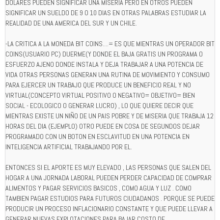
DOLARES PUEDEN SIGNIFICAR UNA MISERIA PERO EN OTROS PUEDEN
SIGNIFICAR UN SUELDO DE 9 O 10 DIAS EN OTRAS PALABRAS ESTUDIAR LA
REALIDAD DE UNA AMERICA DEL SUR Y UN CHILE.
-LA CRITICA A LA MONEDA BIT COINS....= ES QUE MIENTRAS UN OPERADOR BIT
COINS(USUARIO PC) DUERME(Y DONDE EL BAJA GRATIS UN PROGRAMA O
ESFUERZO AJENO DONDE INSTALA Y DEJA TRABAJAR A UNA POTENCIA DE
VIDA OTRAS PERSONAS GENERAN UNA RUTINA DE MOVIMIENTO Y CONSUMO
PARA EJERCER UN TRABAJO QUE PRODUCE UN BENEFICIO REAL Y NO
VIRTUAL(CONCEPTO VIRTUAL POSITIVO O NEGATIVO= OBJETIVO= BIEN
SOCIAL - ECOLOGICO O GENERAR LUCRO) , LO QUE QUIERE DECIR QUE
MIENTRAS EXISTE UN NIÑO DE UN PAIS POBRE Y DE MISERIA QUE TRABAJA 12
HORAS DEL DIA (EJEMPLO) OTRO PUEDE EN COSA DE SEGUNDOS DEJAR
PROGRAMADO CON UN BOTON EN ESCLAVITUD EN UNA POTENCIA EN
INTELIGENCIA ARTIFICIAL TRABAJANDO POR EL.
ENTONCES SI EL APORTE ES MUY ELEVADO , LAS PERSONAS QUE SALEN DEL
HOGAR A UNA JORNADA LABORAL PUEDEN PERDER CAPACIDAD DE COMPRAR
ALIMENTOS Y PAGAR SERVICIOS BASICOS , COMO AGUA Y LUZ . COMO
TAMBIEN PAGAR ESTUDIOS PARA FUTUROS CIUDADANOS . PORQUE SE PUEDE
PRODUCIR UN PROCESO INFLACIONARIO CONSTANTE Y QUE PUEDE LLEVAR A
GENERAR NUEVAS EXPLOTACIONES PARA BAJAR COSTO DE