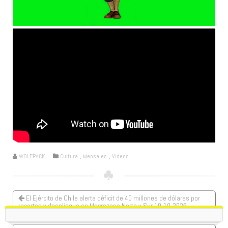
WOLFPACK
Cultura
,
Mensajes
,
Videos
El Ejército de Chile alerta déficit de 40 millones de dólares por
recortes y despliegue en Macrozona Norte y Sur 10-10-2025