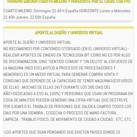
HORARIO EMISION CUARTO MILENIO Y HORIZONTE POR EL CANAL CUATRO
CUARTO MILENIO: Domingos 21:40 h España HORIZONTE Lunes a Miércoles:
21:40h Jueves: 22:50h España
APORTE AL DUEÑO Y UNIVERSO VIRTUAL
APORTE AL DUEÑO Y UNIVERSO VIRTUAL
NO RECOMIENDO POR CONTENIDO OTORGADO (EN EL UNIVERSO VIRTUAL) -
REALIZAR APORTES DE DINERO EN TECNOLOGIA BIT COINS NO ES POR ALGO
DE DISCRIMINACION, SINO "SENTIDO COMUN" Y "UN DELITO" AL ESFUERZO DE
LA MAQUINA (NEO ESCLAVITUD A PROCESOS DE PROCESADORES Y
MEMORIAS) ES UN MEDIO VIRTUAL PARA GENERAR COMPRA VENTA Y
CONSUMO QUE DEPENDE DE LA CAPACIDAD DE TENER MAQUINAS(ESFUERZO
DE ELLAS , MUCHAS DE ELLAS 24/7 DURANTE LOS 365 DIAS DEL
AÑO=DEDICADAS A ESO AL 100%) Y PERSONAS QUE USAN UN PROGRAMA EN
COSA DE MINUTOS PUEDEN GENERAR UNA CIFRA VIRTUAL QUE DESTRUYE
POR EJEMPLO EL TRABAJO DE PERSONAS QUE SALEN A CAMPOS TODOS LOS
DIAS POR UNA SIEMBRA , COSECHA O PROCESO DE MANO FACTURA ,
LIMPIEZA , TRABAJO FISICO, DE MOVIMIENTO DE CIUDAD A CIUDAD , ETC, ETC.
-LOS APORTES QUE SEAN PENSANDO QUE EXISTEN PAISES DONDE 10