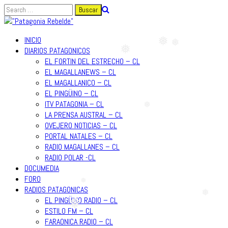
Ir
al
contenido
INICIO
DIARIOS PATAGONICOS
❅
❅
❅
EL FORTIN DEL ESTRECHO – CL
EL MAGALLANEWS – CL
EL MAGALLANICO – CL
EL PINGÜINO – CL
ITV PATAGONIA – CL
LA PRENSA AUSTRAL – CL
OVEJERO NOTICIAS – CL
❅
PORTAL NATALES – CL
RADIO MAGALLANES – CL
RADIO POLAR -CL
DOCUMEDIA
FORO
RADIOS PATAGONICAS
❅
EL PINGÜINO RADIO – CL
ESTILO FM – CL
❅
❅
FARAONICA RADIO – CL