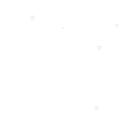
❅
❅
❅
❅
❅
❅