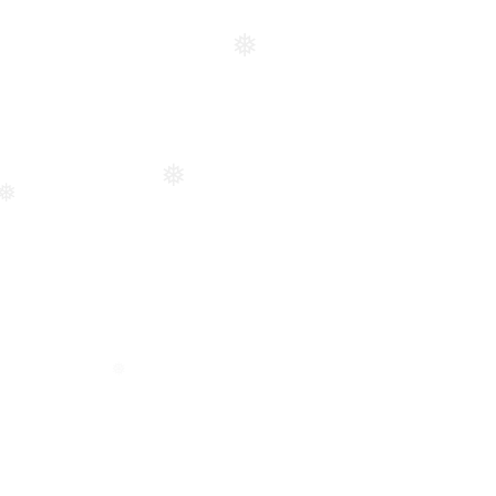
❅
❅
❅