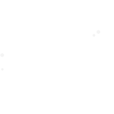
❅
❅
❅