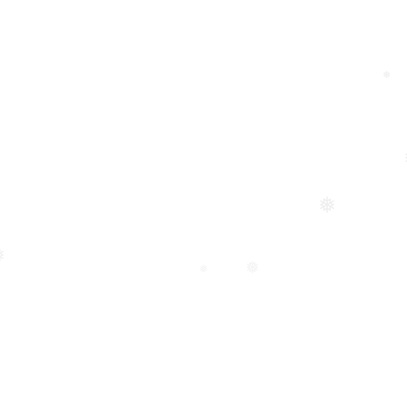
❅
❅
❅
❅