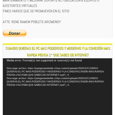
MANTENIMIENTO Y MEJORAR SOPORTE ACTUALIZACION A EQUIPOS O
ASISTENTES VIRTUALES
FINES VARIOS QUE SE PROMUEVEN EN EL SITIO
ATTE: RENE RAMON POBLETE ARIZMENDY
CUANDO QUIERAS EL PC MAS PODEROSO Y MODERNO Y LA CONEXIÓN MAS
RAPIDA PIENSA 1° QUE SABES DE INTERNET
Reproductor
Media error: Format(s) not supported or source(s) not found
de
Descargar archivo: https://patagoniarebelde.cl/wp-content/uploads/2024/11/CUANDO-
vídeo
QUIERAS-EL-PC-MAS-PODEROSO-Y-MODERNO-Y-LA-CONEXI%C3%93N-MAS-RAPIDA-
PIENSA-1%C2%B0-QUE-SABES-DE-INTERNET.mp4?_=1
Descargar archivo: https://patagoniarebelde.cl/wp-content/uploads/2024/11/CUANDO-
QUIERAS-EL-PC-MAS-PODEROSO-Y-MODERNO-Y-LA-CONEXI%C3%93N-MAS-RAPIDA-
PIENSA-1%C2%B0-QUE-SABES-DE-INTERNET.mp4?_=1