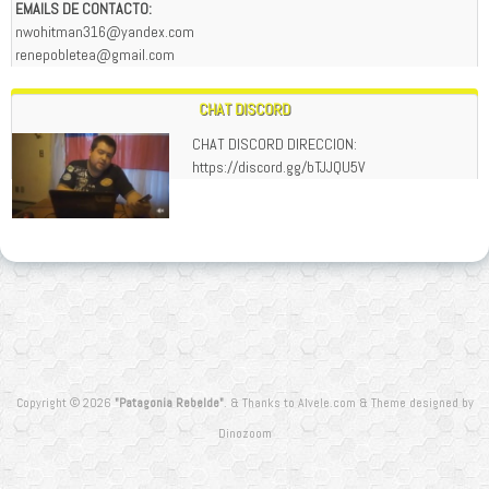
EMAILS DE CONTACTO:
nwohitman316@yandex.com
renepobletea@gmail.com
CHAT DISCORD
CHAT DISCORD DIRECCION:
https://discord.gg/bTJJQU5V
Copyright © 2026
"Patagonia Rebelde"
.
&
Thanks to
Alvele.com
&
Theme designed by
Dinozoom