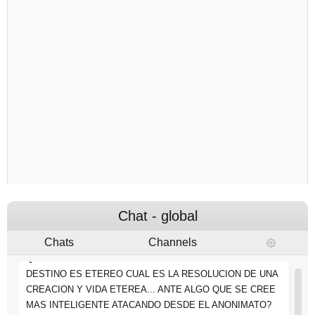
PERJUDICADO EN CREAR CONTENIDO. NO SE PUEDE
CREAR ALGO PARA COMPARTIR SIN ESTAR SIENDO
RESPONSABLE EN LOS AÑOS 90 EXISTIA CULTURA, HOY
NO ; Y LA CULTURA NO ES ALGO DE DINERO O
TRADICION DE FAMILIAS CON NOMBRE O DINERO
6:50 PM
LAS MALAS ARTES VIENEN DE DONDE MENOS LO
ESPERAS , PERO EN ESTOS TIEMPOS LAS SEÑALES DE
INTERNET , CIRCULAN POR EL UNIVERSO,ENTONCES
¿CUANTO VALE LA HONESTIDAD? PARA UN PLANETA
QUE ES UN TEATRO ANTE LAS ESTRELLAS Y OTRAS
ESPECIES?
6:50 PM
Chat - global
CLARAMENTE NO VALE LA PENA TRABAJAR PONIENDO
Chats
Channels
PIEDRAS EN EL CAMINO A OTRAS PERSONAS QUE NO
QUIEREN AYUDAR A CRECER Y AL PLANETA. SI EL
DESTINO ES ETEREO CUAL ES LA RESOLUCION DE UNA
CREACION Y VIDA ETEREA... ANTE ALGO QUE SE CREE
MAS INTELIGENTE ATACANDO DESDE EL ANONIMATO?