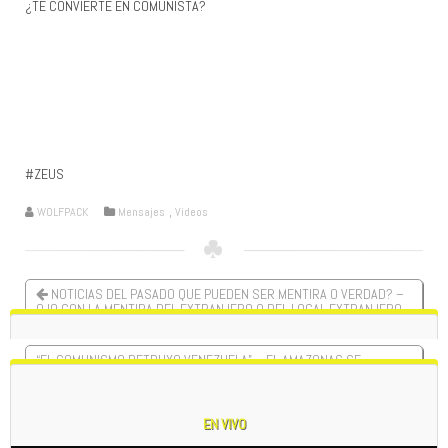
¿TE CONVIERTE EN COMUNISTA?
#ZEUS
WOLFPACK
Mensajes
,
Videos
NOTICIAS DEL PASADO QUE PUEDEN SER MENTIRA O VERDAD? –
OJO CON LA MENTIRA DEL EXTRANJERO O DEL LOCAL EXTRANJERO.
“EL COMUNISMO DETRUYO VENEZUELA” – EL AMAZONAS SE
DESFORESTA “POR ORDEN Y PROGRESO”
EN VIVO