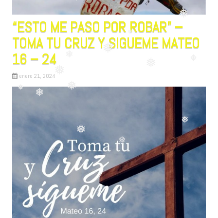
❅
❅
❅
❅
“ESTO ME PASO POR ROBAR” –
❅
TOMA TU CRUZ Y SIGUEME MATEO
❅
16 – 24
❅
❅
enero 21, 2024
❅
❅
❅
❅
❅
❅
❅
❅
❅