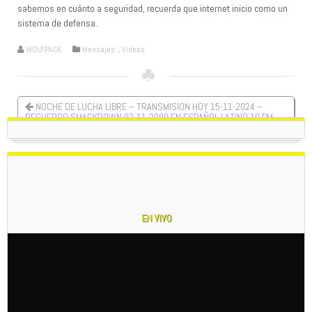
sabemos en cuánto a seguridad, recuerda que internet inicio como un
sistema de defensa.
WOLFPACK
Mensajes
,
Videos
NOCHE DE LUCHA LIBRE – TRANSMISION HOY 15-11-2024 –
RECUERDO SMACKDOWN 02-11-2000 EN ESPAÑOL LATINO 10 PM
HORA CHILE – www.twitch.tv/reneramoncl
EL PELIGRO DEL BITCOINS – CRIPTOMONEDAS EMPRESAS PYMES
QUE GENERAN APORTES ESTATALES Y MAS DINERO PARA
SERVICIOS MAS QUE BIENES 17-11-2024
EN VIVO