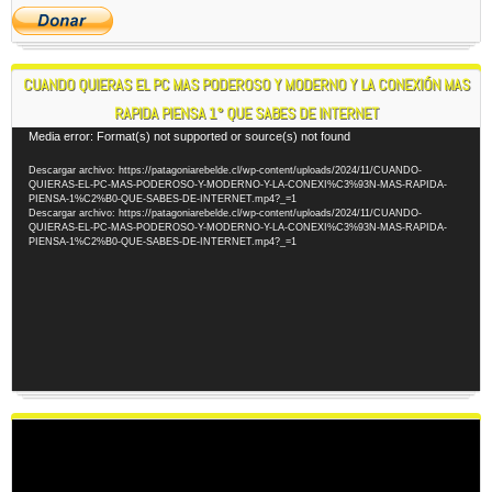
CUANDO QUIERAS EL PC MAS PODEROSO Y MODERNO Y LA CONEXIÓN MAS
RAPIDA PIENSA 1° QUE SABES DE INTERNET
Reproductor
Media error: Format(s) not supported or source(s) not found
de
Descargar archivo: https://patagoniarebelde.cl/wp-content/uploads/2024/11/CUANDO-
vídeo
QUIERAS-EL-PC-MAS-PODEROSO-Y-MODERNO-Y-LA-CONEXI%C3%93N-MAS-RAPIDA-
PIENSA-1%C2%B0-QUE-SABES-DE-INTERNET.mp4?_=1
Descargar archivo: https://patagoniarebelde.cl/wp-content/uploads/2024/11/CUANDO-
QUIERAS-EL-PC-MAS-PODEROSO-Y-MODERNO-Y-LA-CONEXI%C3%93N-MAS-RAPIDA-
PIENSA-1%C2%B0-QUE-SABES-DE-INTERNET.mp4?_=1
Reproductor
de
vídeo