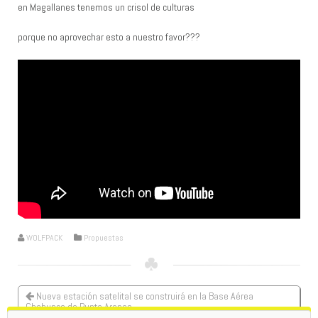
en Magallanes tenemos un crisol de culturas
porque no aprovechar esto a nuestro favor???
WOLFPACK
Propuestas
Nueva estación satelital se construirá en la Base Aérea
Chabunco de Punta Arenas