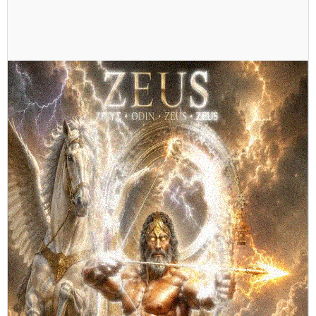
Moderno yate rompehielos de lujo «La Datcha» recala en Punta
Arenas