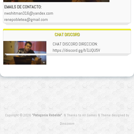
EMAILS DE CONTACTO:
nwohitman316@yandex.com
renepobletea@gmail.com
CHAT DISCORD
CHAT DISCORD DIRECCION:
https://discord.gg/bTJJQU5V
Copyright © 2026
"Patagonia Rebelde"
.
&
Thanks to
All Games
&
Theme designed by
Dinozoom