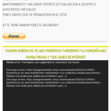
MANTENIMIENTO Y MEJORAR SOPORTE ACTUALIZACION A EQUIPOS O
ASISTENTES VIRTUALES
FINES VARIOS QUE SE PROMUEVEN EN EL SITIO
ATTE: RENE RAMON POBLETE ARIZMENDY
CUANDO QUIERAS EL PC MAS PODEROSO Y MODERNO Y LA CONEXIÓN MAS
RAPIDA PIENSA 1° QUE SABES DE INTERNET
Reproductor
Media error: Format(s) not supported or source(s) not found
de
Descargar archivo: https://patagoniarebelde.cl/wp-content/uploads/2024/11/CUANDO-
vídeo
QUIERAS-EL-PC-MAS-PODEROSO-Y-MODERNO-Y-LA-CONEXI%C3%93N-MAS-RAPIDA-
PIENSA-1%C2%B0-QUE-SABES-DE-INTERNET.mp4?_=1
Descargar archivo: https://patagoniarebelde.cl/wp-content/uploads/2024/11/CUANDO-
QUIERAS-EL-PC-MAS-PODEROSO-Y-MODERNO-Y-LA-CONEXI%C3%93N-MAS-RAPIDA-
PIENSA-1%C2%B0-QUE-SABES-DE-INTERNET.mp4?_=1