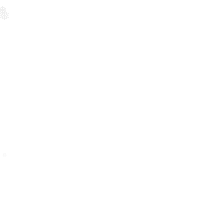
❅
❅
❅