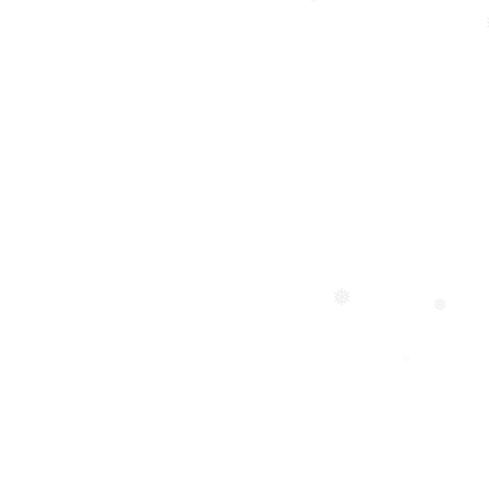
❅
❅
❅
❅