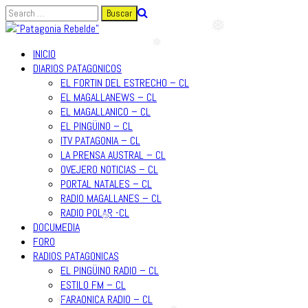
❅
Ir
al
contenido
INICIO
❅
❅
DIARIOS PATAGONICOS
EL FORTIN DEL ESTRECHO – CL
EL MAGALLANEWS – CL
EL MAGALLANICO – CL
EL PINGÜINO – CL
ITV PATAGONIA – CL
LA PRENSA AUSTRAL – CL
OVEJERO NOTICIAS – CL
PORTAL NATALES – CL
RADIO MAGALLANES – CL
RADIO POLAR -CL
DOCUMEDIA
❅
FORO
RADIOS PATAGONICAS
EL PINGÜINO RADIO – CL
ESTILO FM – CL
FARAONICA RADIO – CL