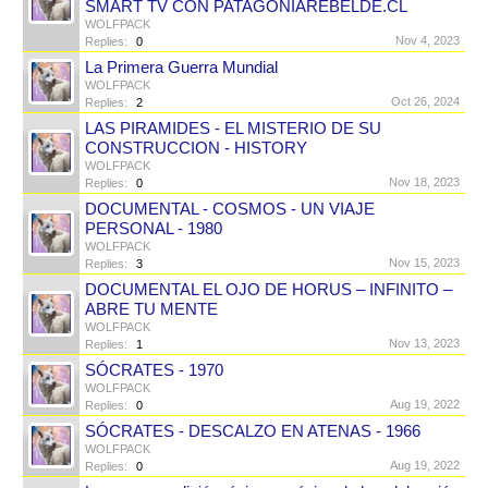
SMART TV CON PATAGONIAREBELDE.CL
WOLFPACK
Nov 4, 2023
Replies:
0
La Primera Guerra Mundial
WOLFPACK
Oct 26, 2024
Replies:
2
LAS PIRAMIDES - EL MISTERIO DE SU
CONSTRUCCION - HISTORY
WOLFPACK
Nov 18, 2023
Replies:
0
DOCUMENTAL - COSMOS - UN VIAJE
PERSONAL - 1980
WOLFPACK
Nov 15, 2023
Replies:
3
DOCUMENTAL EL OJO DE HORUS – INFINITO –
ABRE TU MENTE
WOLFPACK
Nov 13, 2023
Replies:
1
SÓCRATES - 1970
WOLFPACK
Aug 19, 2022
Replies:
0
SÓCRATES - DESCALZO EN ATENAS - 1966
WOLFPACK
Aug 19, 2022
Replies:
0