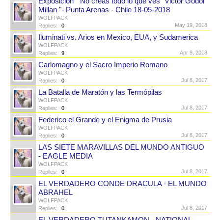
Exposición " No creas todo lo que ves" Victor Godoi
Millan "- Punta Arenas - Chile 18-05-2018
WOLFPACK
May 19, 2018
Replies:
0
Iluminati vs. Arios en Mexico, EUA, y Sudamerica
WOLFPACK
Apr 9, 2018
Replies:
9
Carlomagno y el Sacro Imperio Romano
WOLFPACK
Jul 8, 2017
Replies:
0
La Batalla de Maratón y las Termópilas
WOLFPACK
Jul 8, 2017
Replies:
0
Federico el Grande y el Enigma de Prusia
WOLFPACK
Jul 8, 2017
Replies:
0
LAS SIETE MARAVILLAS DEL MUNDO ANTIGUO
- EAGLE MEDIA
WOLFPACK
Jul 8, 2017
Replies:
0
EL VERDADERO CONDE DRACULA - EL MUNDO
ABRAHEL
WOLFPACK
Jul 8, 2017
Replies:
0