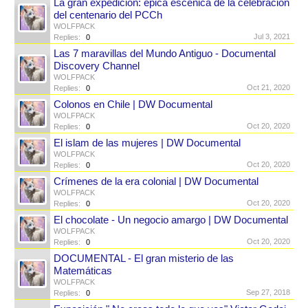
La gran expedición: épica escénica de la celebración
del centenario del PCCh
WOLFPACK
Jul 3, 2021
Replies:
0
Las 7 maravillas del Mundo Antiguo - Documental
Discovery Channel
WOLFPACK
Oct 21, 2020
Replies:
0
Colonos en Chile | DW Documental
WOLFPACK
Oct 20, 2020
Replies:
0
El islam de las mujeres | DW Documental
WOLFPACK
Oct 20, 2020
Replies:
0
Crímenes de la era colonial | DW Documental
WOLFPACK
Oct 20, 2020
Replies:
0
El chocolate - Un negocio amargo | DW Documental
WOLFPACK
Oct 20, 2020
Replies:
0
DOCUMENTAL - El gran misterio de las
Matemáticas
WOLFPACK
Sep 27, 2018
Replies:
0