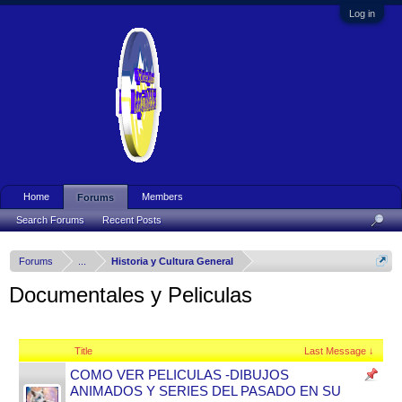
Log in
Home
Members
Forums
Search Forums
Recent Posts
Forums
...
Historia y Cultura General
Documentales y Peliculas
Title
Last Message ↓
COMO VER PELICULAS -DIBUJOS
ANIMADOS Y SERIES DEL PASADO EN SU