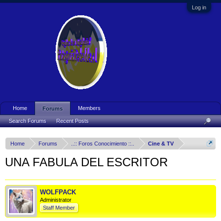
Log in
Home
Members
Forums
Search Forums
Recent Posts
Home
Forums
..:: Foros Conocimiento ::..
Cine & TV
UNA FABULA DEL ESCRITOR
WOLFPACK
Administrator
Staff Member