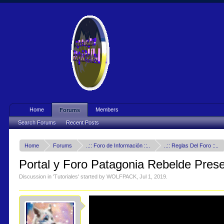
Home
Members
Forums
Search Forums
Recent Posts
Home
Forums
..:: Foro de Información ::..
..:: Reglas Del Foro ::..
Portal y Foro Patagonia Rebelde Presen
Discussion in '
Tutoriales
' started by
WOLFPACK
,
Jul 1, 2019
.