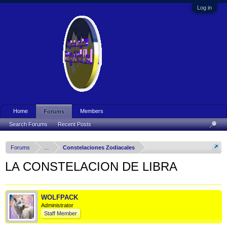
Log in
Home
Members
Forums
Search Forums
Recent Posts
Forums
...
Constelaciones Zodiacales
LA CONSTELACION DE LIBRA
WOLFPACK
Administrator
Staff Member