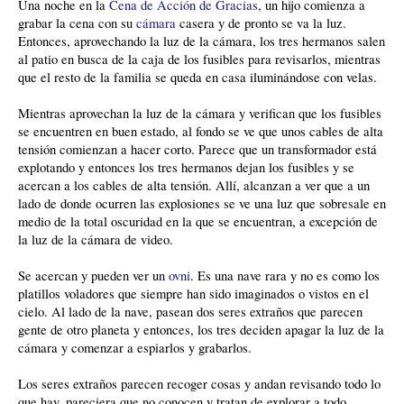
Una noche en la
Cena de Acción de Gracias
, un hijo comienza a
grabar la cena con su
cámara
casera y de pronto se va la luz.
Entonces, aprovechando la luz de la cámara, los tres hermanos salen
al patio en busca de la caja de los fusibles para revisarlos, mientras
que el resto de la familia se queda en casa iluminándose con velas.
Mientras aprovechan la luz de la cámara y verifican que los fusibles
se encuentren en buen estado, al fondo se ve que unos cables de alta
tensión comienzan a hacer corto. Parece que un transformador está
explotando y entonces los tres hermanos dejan los fusibles y se
acercan a los cables de alta tensión. Allí, alcanzan a ver que a un
lado de donde ocurren las explosiones se ve una luz que sobresale en
medio de la total oscuridad en la que se encuentran, a excepción de
la luz de la cámara de video.
Se acercan y pueden ver un
ovni
. Es una nave rara y no es como los
platillos voladores que siempre han sido imaginados o vistos en el
cielo. Al lado de la nave, pasean dos seres extraños que parecen
gente de otro planeta y entonces, los tres deciden apagar la luz de la
cámara y comenzar a espiarlos y grabarlos.
Los seres extraños parecen recoger cosas y andan revisando todo lo
que hay, pareciera que no conocen y tratan de explorar a todo