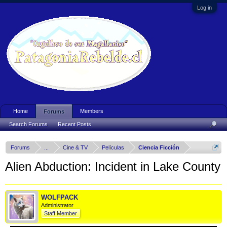
Log in
Home
Members
Forums
Search Forums
Recent Posts
Forums
...
Cine & TV
Películas
Ciencia Ficción
Alien Abduction: Incident in Lake County
WOLFPACK
Administrator
Staff Member