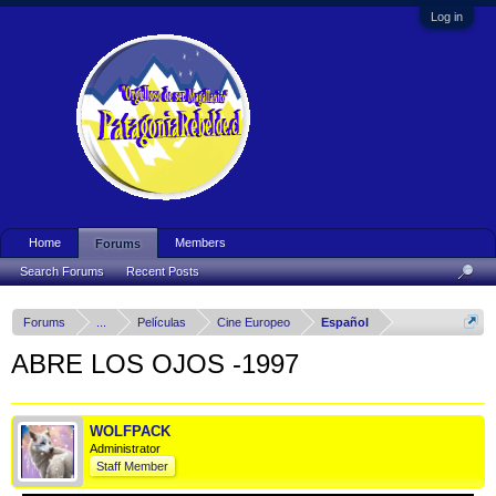
Log in
Home
Members
Forums
Search Forums
Recent Posts
Forums
...
Películas
Cine Europeo
Español
ABRE LOS OJOS -1997
WOLFPACK
Administrator
Staff Member