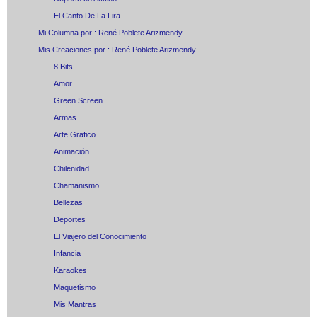
El Canto De La Lira
Mi Columna por : René Poblete Arizmendy
Mis Creaciones por : René Poblete Arizmendy
8 Bits
Amor
Green Screen
Armas
Arte Grafico
Animación
Chilenidad
Chamanismo
Bellezas
Deportes
El Viajero del Conocimiento
Infancia
Karaokes
Maquetismo
Mis Mantras