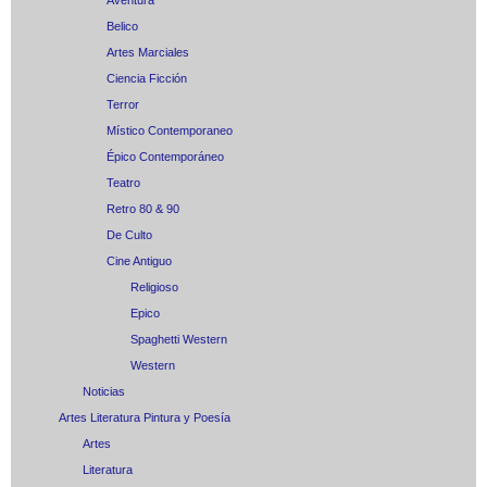
Aventura
Belico
Artes Marciales
Ciencia Ficción
Terror
Místico Contemporaneo
Épico Contemporáneo
Teatro
Retro 80 & 90
De Culto
Cine Antiguo
Religioso
Epico
Spaghetti Western
Western
Noticias
Artes Literatura Pintura y Poesía
Artes
Literatura