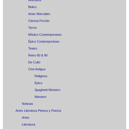
Aventura
Belico
Artes Marciales
Ciencia Ficción
Terror
Místico Contemporaneo
Épico Contemporáneo
Teatro
Retro 80 & 90
De Culto
Cine Antiguo
Religioso
Epico
Spaghetti Western
Western
Noticias
Artes Literatura Pintura y Poesía
Artes
Literatura