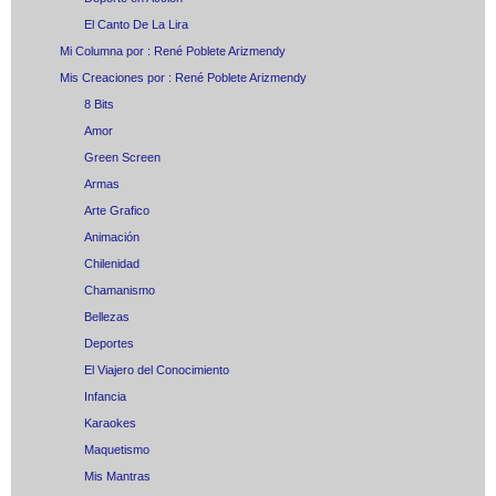
El Canto De La Lira
Mi Columna por : René Poblete Arizmendy
Mis Creaciones por : René Poblete Arizmendy
8 Bits
Amor
Green Screen
Armas
Arte Grafico
Animación
Chilenidad
Chamanismo
Bellezas
Deportes
El Viajero del Conocimiento
Infancia
Karaokes
Maquetismo
Mis Mantras