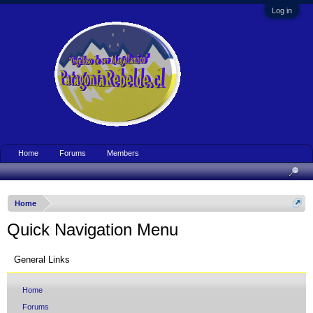
Log in
Home
Forums
Members
Home
Quick Navigation Menu
General Links
Home
Forums