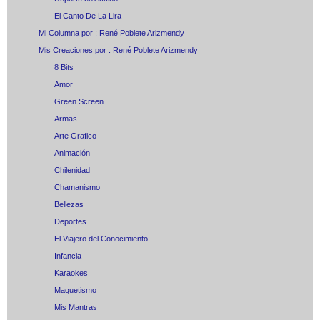
El Canto De La Lira
Mi Columna por : René Poblete Arizmendy
Mis Creaciones por : René Poblete Arizmendy
8 Bits
Amor
Green Screen
Armas
Arte Grafico
Animación
Chilenidad
Chamanismo
Bellezas
Deportes
El Viajero del Conocimiento
Infancia
Karaokes
Maquetismo
Mis Mantras