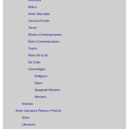
Aventura
Belico
Artes Marciales
Ciencia Ficción
Terror
Místico Contemporaneo
Épico Contemporáneo
Teatro
Retro 80 & 90
De Culto
Cine Antiguo
Religioso
Epico
Spaghetti Western
Western
Noticias
Artes Literatura Pintura y Poesía
Artes
Literatura