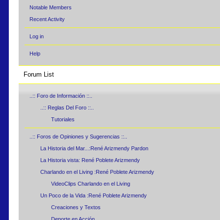
Notable Members
Recent Activity
Log in
Help
Forum List
..:: Foro de Información ::..
..:: Reglas Del Foro ::..
Tutoriales
..:: Foros de Opiniones y Sugerencias ::..
La Historia del Mar...:René Arizmendy Pardon
La Historia vista: René Poblete Arizmendy
Charlando en el Living :René Poblete Arizmendy
VideoClips Charlando en el Living
Un Poco de la Vida :René Poblete Arizmendy
Creaciones y Textos
Deporte en Acción