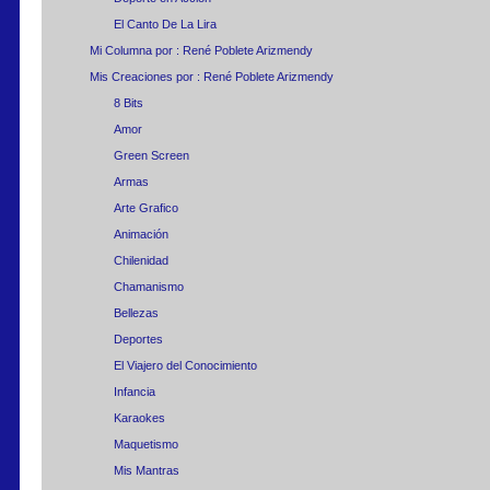
El Canto De La Lira
Mi Columna por : René Poblete Arizmendy
Mis Creaciones por : René Poblete Arizmendy
8 Bits
Amor
Green Screen
Armas
Arte Grafico
Animación
Chilenidad
Chamanismo
Bellezas
Deportes
El Viajero del Conocimiento
Infancia
Karaokes
Maquetismo
Mis Mantras