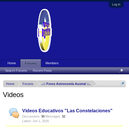
Log in
Home
Members
Forums
Search Forums
Recent Posts
Home
Forums
..:: Foros Astronomía Austral ::..
Videos
Videos Educativos "Las Constelaciones"
Discussions:
30
Messages:
32
Jun 1, 2026