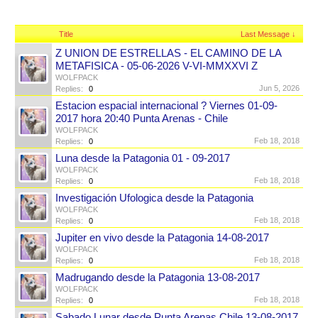
Title
Last Message ↓
Z UNION DE ESTRELLAS - EL CAMINO DE LA
METAFISICA - 05-06-2026 V-VI-MMXXVI Z
WOLFPACK
Jun 5, 2026
Replies:
0
Estacion espacial internacional ? Viernes 01-09-
2017 hora 20:40 Punta Arenas - Chile
WOLFPACK
Feb 18, 2018
Replies:
0
Luna desde la Patagonia 01 - 09-2017
WOLFPACK
Feb 18, 2018
Replies:
0
Investigación Ufologica desde la Patagonia
WOLFPACK
Feb 18, 2018
Replies:
0
Jupiter en vivo desde la Patagonia 14-08-2017
WOLFPACK
Feb 18, 2018
Replies:
0
Madrugando desde la Patagonia 13-08-2017
WOLFPACK
Feb 18, 2018
Replies:
0
Sabado Lunar desde Punta Arenas Chile 13-08-2017