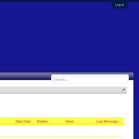
Log in
Start Date
Replies
Views
Last Message ↓