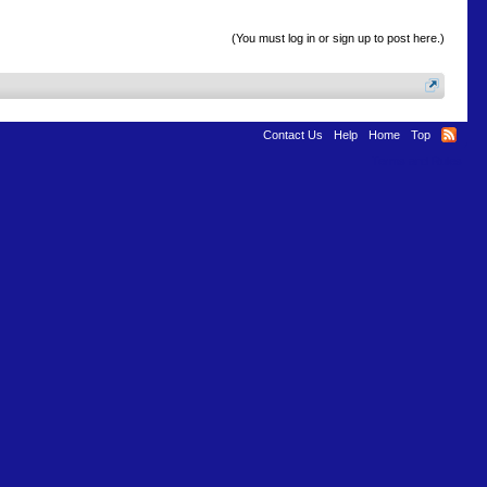
(You must log in or sign up to post here.)
Contact Us
Help
Home
Top
Terms and Rules