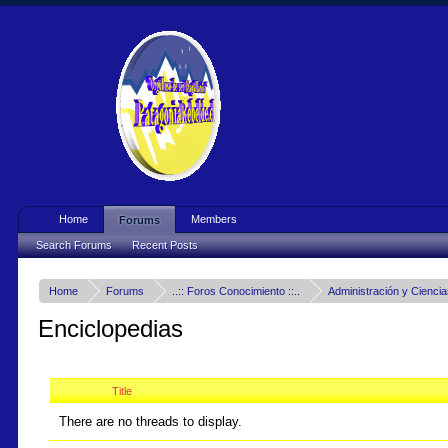
Home
Members
Forums
Search Forums
Recent Posts
Home
Forums
..:: Foros Conocimiento ::..
Administración y
Enciclopedias
Title
There are no threads to display.