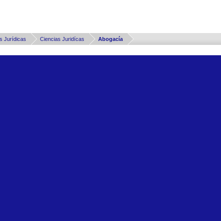
Thread Display Options
 Ciencias Jurídicas
Ciencias Juridícas
Abogacía