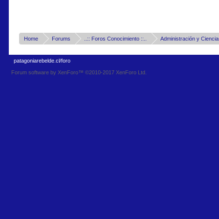
Home
Forums
..:: Foros Conocimiento ::..
Administración y
patagoniarebelde.cl/foro
Forum software by XenForo™
©2010-2017 XenForo Ltd.