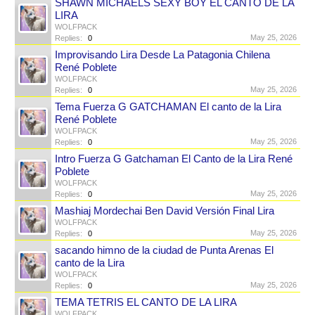
SHAWN MICHAELS SEXY BOY EL CANTO DE LA
LIRA
WOLFPACK
May 25, 2026
Replies:
0
Improvisando Lira Desde La Patagonia Chilena
René Poblete
WOLFPACK
May 25, 2026
Replies:
0
Tema Fuerza G GATCHAMAN El canto de la Lira
René Poblete
WOLFPACK
May 25, 2026
Replies:
0
Intro Fuerza G Gatchaman El Canto de la Lira René
Poblete
WOLFPACK
May 25, 2026
Replies:
0
Mashiaj Mordechai Ben David Versión Final Lira
WOLFPACK
May 25, 2026
Replies:
0
sacando himno de la ciudad de Punta Arenas El
canto de la Lira
WOLFPACK
May 25, 2026
Replies:
0
TEMA TETRIS EL CANTO DE LA LIRA
WOLFPACK