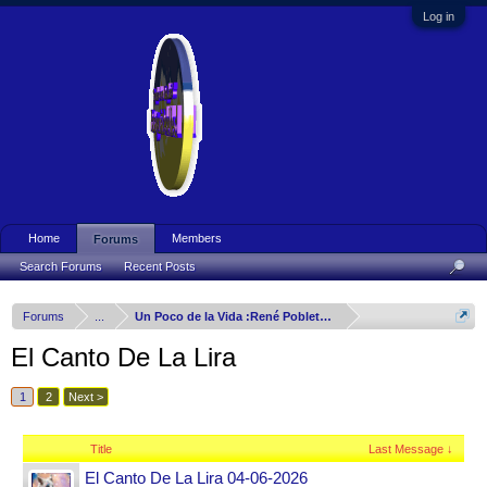
Log in
Home
Members
Forums
Search Forums
Recent Posts
Forums
...
Un Poco de la Vida :René Poblete Arizmendy
El Canto De La Lira
1
2
Next >
Title
Last Message ↓
El Canto De La Lira 04-06-2026