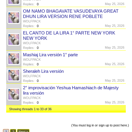
May 25, 2026
Replies:
0
OM NAMO BHAGAVATE VASUDEVAYA GREAT
DHUN LIRA VERSION RENE POBLETE
WOLFPACK
May 25, 2026
Replies:
0
EL CANTO DE LA LIRA 1° PARTE NEW YORK
NEW YORK
WOLFPACK
May 25, 2026
Replies:
0
Mashiaj Lira versión 1° parte
WOLFPACK
May 25, 2026
Replies:
0
Sheraleh Lira versión
WOLFPACK
May 25, 2026
Replies:
0
2° improvisación Yeshua Hamashiach de Majesty
lira versión
WOLFPACK
May 25, 2026
Replies:
0
Showing threads 1 to 33 of 36
Thread Display Options
(You must log in or sign up to post here.)
1
2
Next >