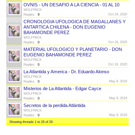
OVNIS - UN DESAFIO A LA CIENCIA - 01 AL 10
WOLFPACK
Oct 24, 2020
Replies:
9
CRONOLOGIA UFOLOGICA DE MAGALLANES Y
ANTARTICA CHILENA - DON EUGENIO
BAHAMONDE PEREZ
WOLFPACK
Oct 16, 2020
Replies:
0
MATERIAL UFOLOGICO Y PLANETARIO - DON
EUGENIO BAHAMONDE PEREZ
WOLFPACK
Oct 16, 2020
Replies:
0
La Atlantida y America - Dr. Eduardo Alonso
WOLFPACK
May 8, 2018
Replies:
0
Misterios de La Atlantida - Edgar Cayce
WOLFPACK
May 8, 2018
Replies:
0
Secretos de la perdida Atlántida
WOLFPACK
May 8, 2018
Replies:
0
Showing threads 1 to 26 of 26
Thread Display Options