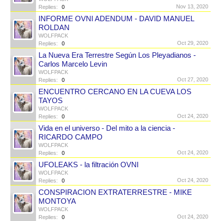
Nov 13, 2020
Replies:
0
INFORME OVNI ADENDUM - DAVID MANUEL
ROLDAN
WOLFPACK
Oct 29, 2020
Replies:
0
La Nueva Era Terrestre Según Los Pleyadianos -
Carlos Marcelo Levin
WOLFPACK
Oct 27, 2020
Replies:
0
ENCUENTRO CERCANO EN LA CUEVA LOS
TAYOS
WOLFPACK
Oct 24, 2020
Replies:
0
Vida en el universo - Del mito a la ciencia -
RICARDO CAMPO
WOLFPACK
Oct 24, 2020
Replies:
0
UFOLEAKS - la filtración OVNI
WOLFPACK
Oct 24, 2020
Replies:
0
CONSPIRACION EXTRATERRESTRE - MIKE
MONTOYA
WOLFPACK
Oct 24, 2020
Replies:
0