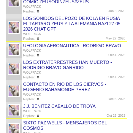
COMIC ZEUSODINZEUS#ZEUS
WOLFPACK
Jun 3, 2026
Replies:
0
LOS SONIDOS DEL POZO DE KOLA EN RUSIA
EL TARTARO ZEUS Y LA ALEMANIA NAZI 27-05-
2026 CHAT GPT
WOLFPACK
May 27, 2026
Replies:
0
UFOLOGIA AERONAUTICA - RODRIGO BRAVO
WOLFPACK
Oct 4, 2025
Replies:
0
LOS EXTRATERRESTRES HAN MUERTO -
RODRIGO BRAVO GARRIDO
WOLFPACK
Oct 4, 2025
Replies:
0
CONTACTO EN RIO DE LOS CIERVOS -
EUGENIO BAHAMONDE PEREZ
WOLFPACK
Dec 6, 2023
Replies:
0
J.J. BENITEZ CABALLO DE TROYA
WOLFPACK
Oct 25, 2023
Replies:
0
SIXTO PAZ WELLS - MENSAJEROS DEL
COSMOS