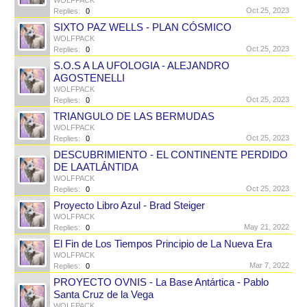
WOLFPACK
Oct 25, 2023
Replies:
0
SIXTO PAZ WELLS - PLAN CÓSMICO
WOLFPACK
Oct 25, 2023
Replies:
0
S.O.S A LA UFOLOGIA - ALEJANDRO
AGOSTENELLI
WOLFPACK
Oct 25, 2023
Replies:
0
TRIANGULO DE LAS BERMUDAS
WOLFPACK
Oct 25, 2023
Replies:
0
DESCUBRIMIENTO - EL CONTINENTE PERDIDO
DE LAATLÁNTIDA
WOLFPACK
Oct 25, 2023
Replies:
0
Proyecto Libro Azul - Brad Steiger
WOLFPACK
May 21, 2022
Replies:
0
El Fin de Los Tiempos Principio de La Nueva Era
WOLFPACK
Mar 7, 2022
Replies:
0
PROYECTO OVNIS - La Base Antártica - Pablo
Santa Cruz de la Vega
WOLFPACK