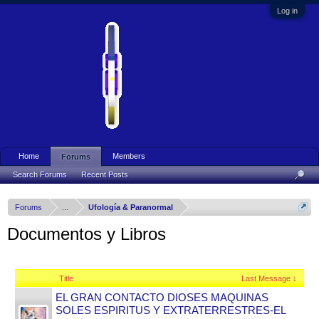
Log in
Home
Members
Forums
Search Forums
Recent Posts
Forums
...
Ufología & Paranormal
Documentos y Libros
Title
Last Message ↓
EL GRAN CONTACTO DIOSES MAQUINAS
SOLES ESPIRITUS Y EXTRATERRESTRES-EL