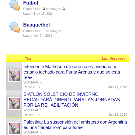
Futbol
Discussions:
3
Messages:
3
Nov 16, 2024
Basquetbol
Discussions:
1
Messages:
1
Apr 24, 2018
Title
Last Message ↓
Intendente Matheson dijo que no es prioridad un
estadio techado para Punta Arenas y que se está
reev
WOLFPACK
Jun 14, 2018
Replies:
0
BIATLÓN SOLSTICIO DE INVIERNO
RECAUDARÁ DINERO PARA LAS JORNADAS
POR LA REHABILITACIÓN
WOLFPACK
Jun 12, 2018
Replies:
0
Palestina: La suspensión del amistoso con Argentina
es una "tarjeta roja" para Israel
WOLFPACK