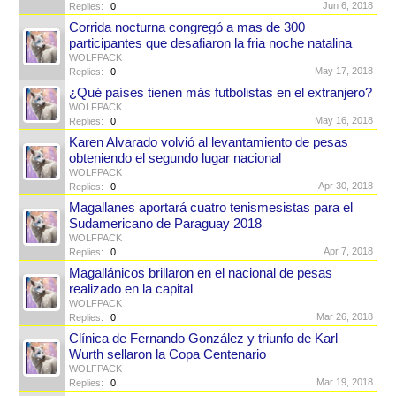
Jun 6, 2018
Replies:
0
Corrida nocturna congregó a mas de 300
participantes que desafiaron la fria noche natalina
WOLFPACK
May 17, 2018
Replies:
0
¿Qué países tienen más futbolistas en el extranjero?
WOLFPACK
May 16, 2018
Replies:
0
Karen Alvarado volvió al levantamiento de pesas
obteniendo el segundo lugar nacional
WOLFPACK
Apr 30, 2018
Replies:
0
Magallanes aportará cuatro tenismesistas para el
Sudamericano de Paraguay 2018
WOLFPACK
Apr 7, 2018
Replies:
0
Magallánicos brillaron en el nacional de pesas
realizado en la capital
WOLFPACK
Mar 26, 2018
Replies:
0
Clínica de Fernando González y triunfo de Karl
Wurth sellaron la Copa Centenario
WOLFPACK
Mar 19, 2018
Replies:
0