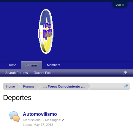
Log in
Home
Members
Forums
Search Forums
Recent Posts
Home
Forums
..:: Foros Conocimiento ::..
Deportes
Automovilismo
Discussions:
2
Messages:
2
May 17, 2018