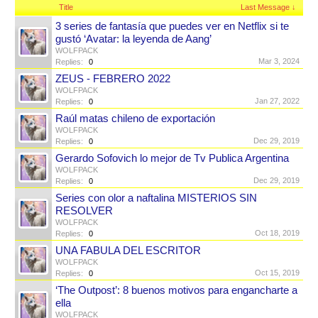
Title
Last Message ↓
3 series de fantasía que puedes ver en Netflix si te
gustó ‘Avatar: la leyenda de Aang’
WOLFPACK
Mar 3, 2024
Replies:
0
ZEUS - FEBRERO 2022
WOLFPACK
Jan 27, 2022
Replies:
0
Raúl matas chileno de exportación
WOLFPACK
Dec 29, 2019
Replies:
0
Gerardo Sofovich lo mejor de Tv Publica Argentina
WOLFPACK
Dec 29, 2019
Replies:
0
Series con olor a naftalina MISTERIOS SIN
RESOLVER
WOLFPACK
Oct 18, 2019
Replies:
0
UNA FABULA DEL ESCRITOR
WOLFPACK
Oct 15, 2019
Replies:
0
‘The Outpost’: 8 buenos motivos para engancharte a
ella
WOLFPACK