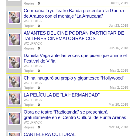
Jul 21, 2019
Replies:
0
Compañía Tryo Teatro Banda presentará la Guerra
de Arauco con el montaje “La Araucana”
WOLFPACK
Jun 23, 2018
Replies:
0
AMANTES DEL CINE PODRÁN PARTICIPAR DE
TALLERES CINEMATOGRÁFICOS
WOLFPACK
Jun 16, 2018
Replies:
0
Daniela Vega ante las voces que piden que anime el
Festival de Viña
WOLFPACK
May 2, 2018
Replies:
0
China inauguró su propio y gigantesco “Hollywood”
WOLFPACK
May 2, 2018
Replies:
0
LA PELÍCULA DE "LA HERMANDAD"
WOLFPACK
Mar 20, 2018
Replies:
0
Obra de teatro “Radiotanda” se presentará
gratuitamente en el Centro Cultural de Punta Arenas
WOLFPACK
Mar 14, 2018
Replies:
0
CARTELERA CULTURAL