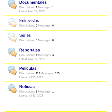
Documentales
Discussions:
1
Messages:
1
Nov 18, 2023
Entrevistas
Discussions:
0
Messages:
0
Series
Discussions:
0
Messages:
0
Reportajes
Discussions:
4
Messages:
4
Nov 18, 2023
Películas
Discussions:
112
Messages:
155
Jul 25, 2026
Noticias
Discussions:
1
Messages:
1
Jul 31, 2026