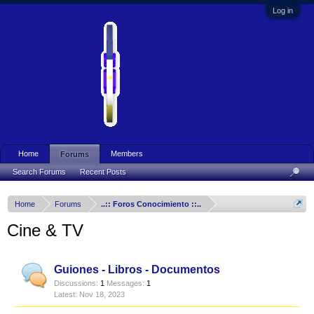
Log in
Home
Members
Forums
Search Forums
Recent Posts
Home
Forums
..:: Foros Conocimiento ::..
Cine & TV
Guiones - Libros - Documentos
Discussions:
1
Messages:
1
Nov 18, 2023