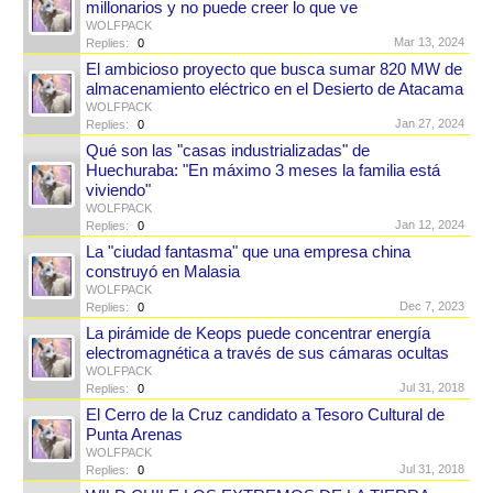
millonarios y no puede creer lo que ve
WOLFPACK
Mar 13, 2024
Replies:
0
El ambicioso proyecto que busca sumar 820 MW de
almacenamiento eléctrico en el Desierto de Atacama
WOLFPACK
Jan 27, 2024
Replies:
0
Qué son las "casas industrializadas" de
Huechuraba: "En máximo 3 meses la familia está
viviendo"
WOLFPACK
Jan 12, 2024
Replies:
0
La "ciudad fantasma" que una empresa china
construyó en Malasia
WOLFPACK
Dec 7, 2023
Replies:
0
La pirámide de Keops puede concentrar energía
electromagnética a través de sus cámaras ocultas
WOLFPACK
Jul 31, 2018
Replies:
0
El Cerro de la Cruz candidato a Tesoro Cultural de
Punta Arenas
WOLFPACK
Jul 31, 2018
Replies:
0