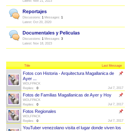
Nov 21, 2023
Reportajes
Discussions:
1
Messages:
1
Oct 20, 2020
Documentales y Peliculas
Discussions:
1
Messages:
3
Nov 18, 2023
Title
Last Message
Fotos con Historia - Arquitectura Magallanica de
Ayer ...
WOLFPACK
Jul 7, 2017
Replies:
0
Fotos de Familias Magallanicas de Ayer y Hoy
WOLFPACK
Jul 7, 2017
Replies:
0
Fotos Regionales
WOLFPACK
Jul 7, 2017
Replies:
0
YouTuber venezolano visita el lugar donde viven los