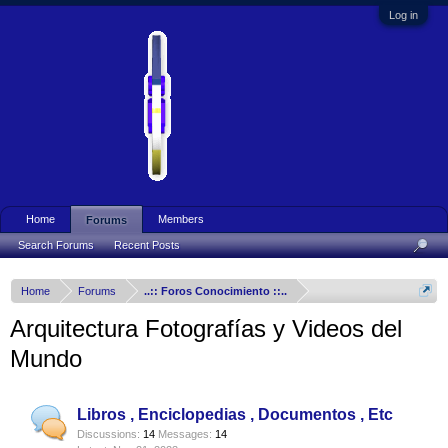
Log in
Home
Members
Forums
Search Forums
Recent Posts
Home
Forums
..:: Foros Conocimiento ::..
Arquitectura Fotografías y Videos del
Mundo
Libros , Enciclopedias , Documentos , Etc
Discussions:
14
Messages:
14