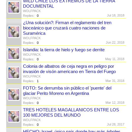
WILD CHILE LOS EXTREMOS DE LA TIERRA
DOCUMENTAL
WOLFPACK
Jul 18, 2018
Replies:
0
¿Una solución?: Firman el reglamento del tren
bioceánico que cruzará cuatro naciones de
Suramérica
WOLFPACK
Jun 22, 2018
Replies:
0
Islandia: la tierra de hielo y fuego se derrite
WOLFPACK
May 11, 2018
Replies:
0
Colonia de albatros de ceja negra en peligro por
invasión de visón americano en Tierra del Fuego
WOLFPACK
Mar 31, 2018
Replies:
1
FOTO: Se derrumba sin público el 'puente' del
glaciar Perito Moreno en Argentina
WOLFPACK
Mar 12, 2018
Replies:
0
TRES HOTELES MAGALLANICOS ENTRE LOS
100 MEJORES DEL MUNDO
WOLFPACK
Jul 28, 2017
Replies:
0
HECHO: Israel, único país donde hay más árboles