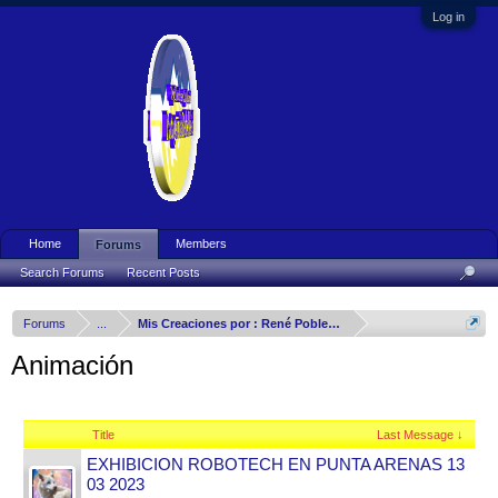
Log in
Home
Members
Forums
Search Forums
Recent Posts
Forums
...
Mis Creaciones por : René Poblete Arizmendy
Animación
Title
Last Message ↓
EXHIBICION ROBOTECH EN PUNTA ARENAS 13
03 2023